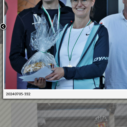
Wir verwenden Cookies, um unsere Webseite für Sie mög
benutzerfreundlich zu gestalten. Wenn Sie fortfahren, 
an, dass Sie mit der Verwendung von Cookies auf unsere
einverstanden sind.
Weitere Informationen:
Datenschutzerklärung/Cookie-Ri
Bestätigen
05.07.2024 - 10. Duathlon
05.07.2024
305
Treffer Seite
1
von
8
1
2
3
4
5
6
20240705-332