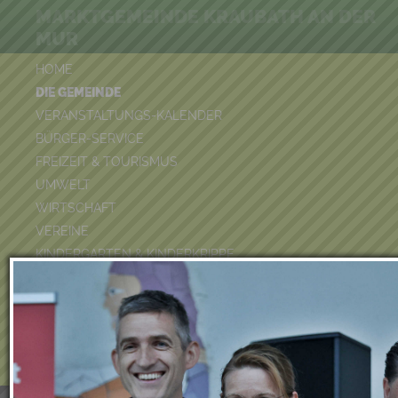
MARKTGEMEINDE KRAUBATH AN DER
MUR
HOME
DIE GEMEINDE
VERANSTALTUNGS-KALENDER
BÜRGER-SERVICE
FREIZEIT & TOURISMUS
UMWELT
WIRTSCHAFT
VEREINE
KINDERGARTEN & KINDERKRIPPE
VOLKSSCHULE
BÜCHEREI
FEUERWEHR
DUATHLON 2026
POOLKALENDER