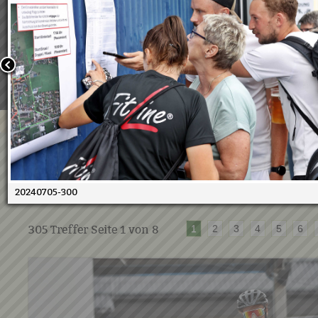
Wir verwenden Cookies, um unsere Webseite für Sie mög
benutzerfreundlich zu gestalten. Wenn Sie fortfahren, 
an, dass Sie mit der Verwendung von Cookies auf unsere
einverstanden sind.
Weitere Informationen:
Datenschutzerklärung/Cookie-Ri
Bestätigen
05.07.2024 - 10. Duathlon
05.07.2024
20240705-300
305
Treffer Seite
1
von
8
1
2
3
4
5
6