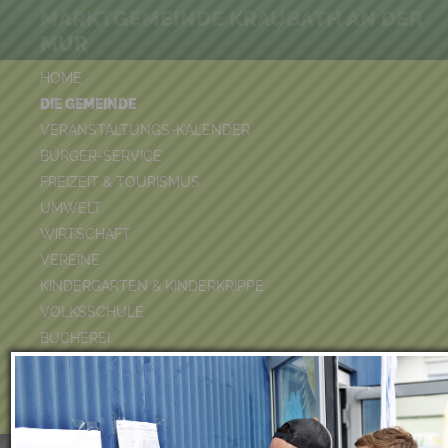
MARKTGEMEINDE KRAUBATH AN DER
MUR
HOME
DIE GEMEINDE
VERANSTALTUNGS-KALENDER
BÜRGER-SERVICE
FREIZEIT & TOURISMUS
UMWELT
WIRTSCHAFT
VEREINE
KINDERGARTEN & KINDERKRIPPE
VOLKSSCHULE
BÜCHEREI
FEUERWEHR
DUATHLON 2026
POOLKALENDER