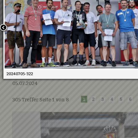
Wir verwenden Cookies, um unsere Webseite für Sie mög
benutzerfreundlich zu gestalten. Wenn Sie fortfahren, 
an, dass Sie mit der Verwendung von Cookies auf unsere
einverstanden sind.
Weitere Informationen:
Datenschutzerklärung/Cookie-Ri
Bestätigen
05.07.2024 - 10. Duathlon
20240705-322
05.07.2024
305
Treffer Seite
1
von
8
1
2
3
4
5
6