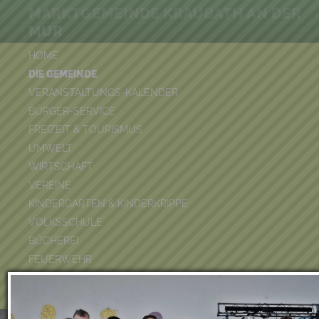
MARKTGEMEINDE KRAUBATH AN DER
MUR
HOME
DIE GEMEINDE
VERANSTALTUNGS-KALENDER
BÜRGER-SERVICE
FREIZEIT & TOURISMUS
UMWELT
WIRTSCHAFT
VEREINE
KINDERGARTEN & KINDERKRIPPE
VOLKSSCHULE
BÜCHEREI
FEUERWEHR
DUATHLON 2026
POOLKALENDER