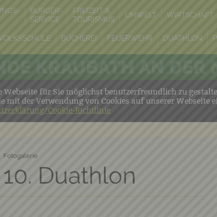
UNGS-
BÜRGER-
FREIZEIT &
UMWELT
WIRTSCHAFT
SERVICE
TOURISMUS
VOLKSSCHULE
BÜCHEREI
FEUERWEHR
DUATHLON
DE KRAUBATH AN DER
Webseite für Sie möglichst benutzerfreundlich zu gestalt
ie mit der Verwendung von Cookies auf unserer Webseite e
tzerklärung/Cookie-Richtlinie
Fotogalerie
 10. Duathlon