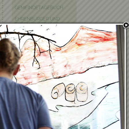
GEMEINDETAGEBUCH
EHRENBÜRGER UND
EHRENRINGTRÄGER
POLITIK IN KRAUBATH
BAUEN & WOHNEN
PFARRE
PARTNERGEMEINDE
FOTOGALERIE