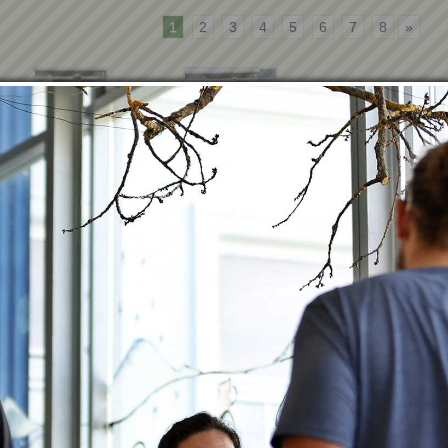
1
2
3
4
5
6
7
8
»