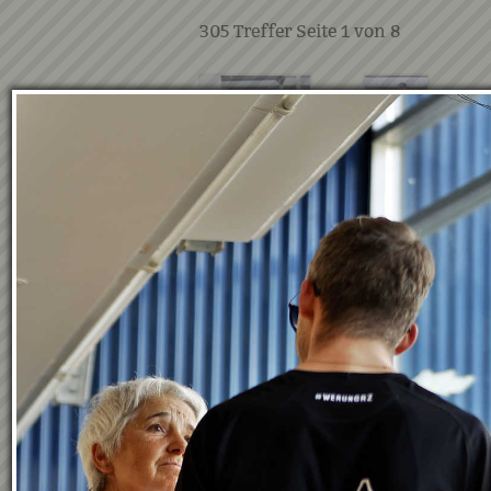
305
Treffer Seite
1
von
8