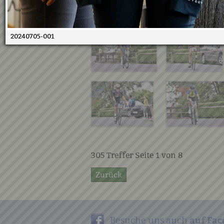
20240705-001
305
Treffer Seite
1
von
8
Zurück
auf Fac
Besuche uns auch