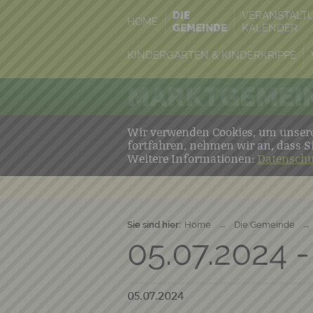
DIE
VERANSTALT
HOME
GEMEINDE
KALENDER
KINDERGARTEN & KINDERKRIPPE
MARKTGEMEIN
Wir verwenden Cookies, um unsere 
fortfahren, nehmen wir an, dass S
Weitere Informationen:
Datenschu
Sie sind hier:
Home
→
Die Gemeinde
→
05.07.2024 -
05.07.2024