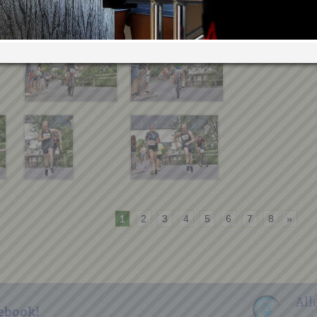
1
2
3
4
5
6
7
8
»
All
ebook!