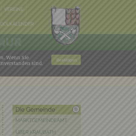
VEREINE
POOLKALENDER
 MUR
en. Wenn Sie
Bestätigen
inverstanden sind.
Die Gemeinde
MARKTGEMEINDEAMT
ÜBER KRAUBATH