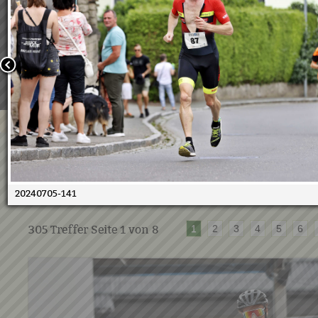
Wir verwenden Cookies, um unsere Webseite für Sie mög
benutzerfreundlich zu gestalten. Wenn Sie fortfahren, 
an, dass Sie mit der Verwendung von Cookies auf unsere
einverstanden sind.
Weitere Informationen:
Datenschutzerklärung/Cookie-Ri
Bestätigen
05.07.2024 - 10. Duathlon
05.07.2024
20240705-141
305
Treffer Seite
1
von
8
1
2
3
4
5
6