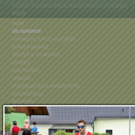
MARKTGEMEINDE KRAUBATH AN DER
MUR
HOME
DIE GEMEINDE
VERANSTALTUNGS-KALENDER
BÜRGER-SERVICE
FREIZEIT & TOURISMUS
UMWELT
WIRTSCHAFT
VEREINE
KINDERGARTEN & KINDERKRIPPE
VOLKSSCHULE
BÜCHEREI
FEUERWEHR
DUATHLON 2026
POOLKALENDER