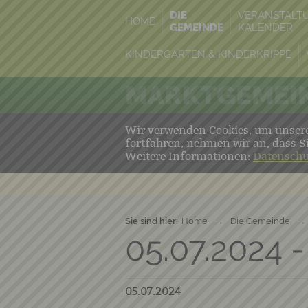
DIE
VERANSTALT
HOME
GEMEINDE
KALENDER
KINDERGARTEN & KINDERKRIPPE
MARKTGEMEIN
Wir verwenden Cookies, um unsere 
fortfahren, nehmen wir an, dass S
Weitere Informationen:
Datenschu
Sie sind hier:
Home
→
Die Gemeinde
→
05.07.2024 -
05.07.2024