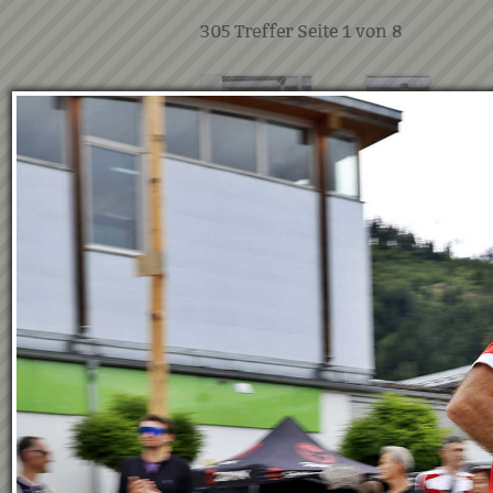
305
Treffer Seite
1
von
8