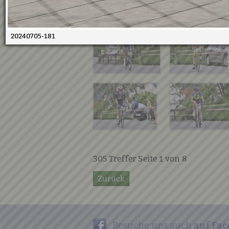
20240705-181
305
Treffer Seite
1
von
8
Zurück
auf Fac
Besuche uns auch