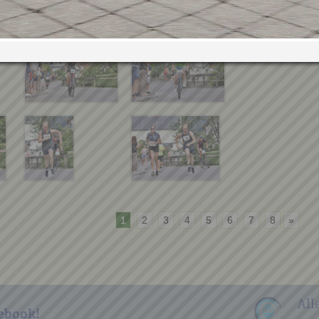
1
2
3
4
5
6
7
8
»
All
ebook!