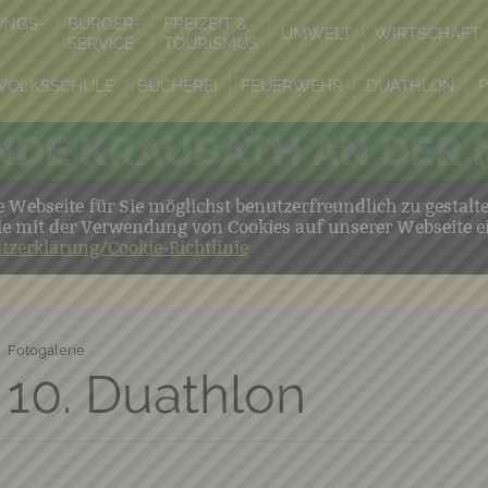
UNGS-
BÜRGER-
FREIZEIT &
UMWELT
WIRTSCHAFT
SERVICE
TOURISMUS
VOLKSSCHULE
BÜCHEREI
FEUERWEHR
DUATHLON
DE KRAUBATH AN DER
Webseite für Sie möglichst benutzerfreundlich zu gestalt
ie mit der Verwendung von Cookies auf unserer Webseite e
tzerklärung/Cookie-Richtlinie
Fotogalerie
 10. Duathlon