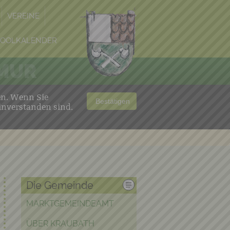
VEREINE
POOLKALENDER
 MUR
en. Wenn Sie
Bestätigen
inverstanden sind.
Die Gemeinde
MARKTGEMEINDEAMT
ÜBER KRAUBATH