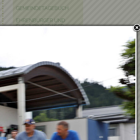
GEMEINDETAGEBUCH
EHRENBÜRGER UND
EHRENRINGTRÄGER
POLITIK IN KRAUBATH
BAUEN & WOHNEN
PFARRE
PARTNERGEMEINDE
FOTOGALERIE