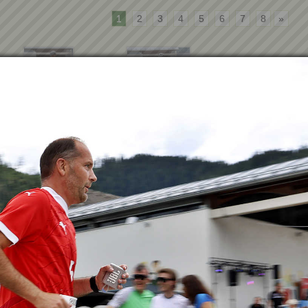
1
2
3
4
5
6
7
8
»