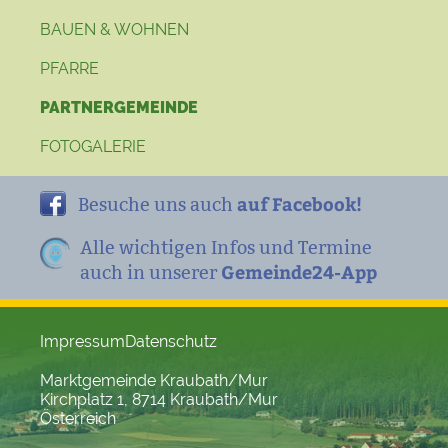
BAUEN & WOHNEN
PFARRE
PARTNERGEMEINDE
FOTOGALERIE
auf Facebook!
Besuche uns auch
Alle wichtigen Infos und Termine
Gemeinde24-App
auch in unserer
Impressum
Datenschutz
Marktgemeinde Kraubath/Mur
Kirchplatz 1, 8714 Kraubath/Mur
Österreich