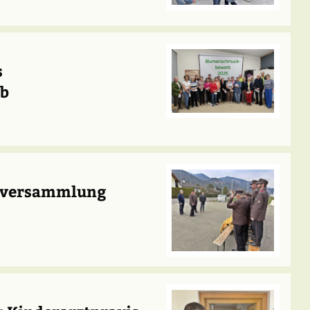
s
b
hrversammlung