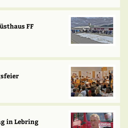
Rüsthaus FF
sfeier
ag in Lebring