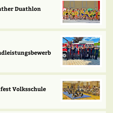
bather Duathlon
ndleistungsbewerb
sfest Volksschule