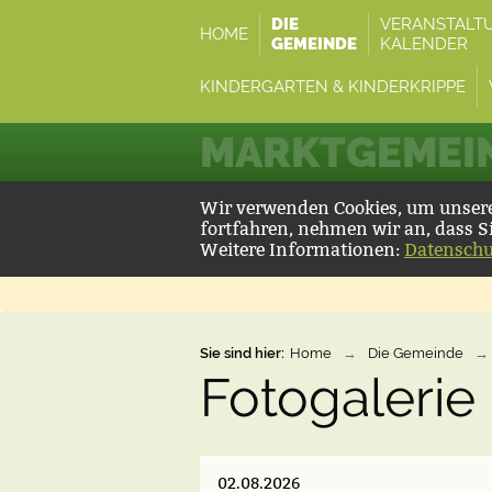
DIE
VERANSTALT
HOME
GEMEINDE
KALENDER
KINDERGARTEN & KINDERKRIPPE
MARKTGEMEIN
Wir verwenden Cookies, um unsere 
fortfahren, nehmen wir an, dass S
Weitere Informationen:
Datenschu
Sie sind hier:
Home
→
Die Gemeinde
→
Fotogalerie
02.08.2026