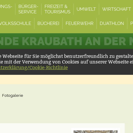
UNGS-
BÜRGER-
FREIZEIT &
UMWELT
WIRTSCHAFT
SERVICE
TOURISMUS
VOLKSSCHULE
BÜCHEREI
FEUERWEHR
DUATHLON
DE KRAUBATH AN DER
Webseite für Sie möglichst benutzerfreundlich zu gestalt
ie mit der Verwendung von Cookies auf unserer Webseite e
tzerklärung/Cookie-Richtlinie
Fotogalerie