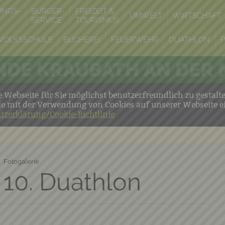
UNGS-
BÜRGER-
FREIZEIT &
UMWELT
WIRTSCHAFT
SERVICE
TOURISMUS
VOLKSSCHULE
BÜCHEREI
FEUERWEHR
DUATHLON
DE KRAUBATH AN DER
Webseite für Sie möglichst benutzerfreundlich zu gestalt
ie mit der Verwendung von Cookies auf unserer Webseite e
tzerklärung/Cookie-Richtlinie
Fotogalerie
 10. Duathlon