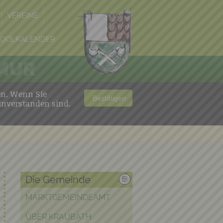
VEREINE
POOLKALENDER
 MUR
en. Wenn Sie
Bestätigen
inverstanden sind.
Die Gemeinde
MARKTGEMEINDEAMT
ÜBER KRAUBATH