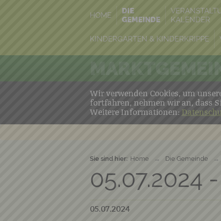
DIE
VERANSTALT
HOME
GEMEINDE
KALENDER
KINDERGARTEN & KINDERKRIPPE
MARKTGEMEIN
Wir verwenden Cookies, um unsere 
fortfahren, nehmen wir an, dass S
Weitere Informationen:
Datenschu
Sie sind hier:
Home
→
Die Gemeinde
→
05.07.2024 -
05.07.2024