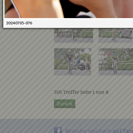
20240705-076
305
Treffer Seite
1
von
8
Zurück
auf Fac
Besuche uns auch