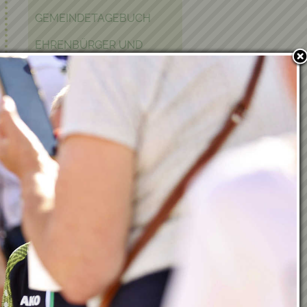
GEMEINDETAGEBUCH
EHRENBÜRGER UND
EHRENRINGTRÄGER
POLITIK IN KRAUBATH
BAUEN & WOHNEN
PFARRE
PARTNERGEMEINDE
FOTOGALERIE