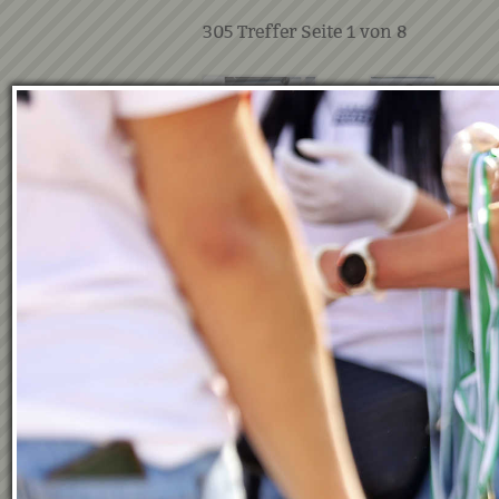
305
Treffer Seite
1
von
8