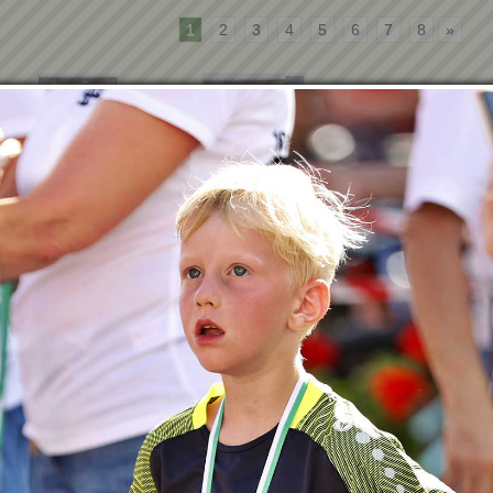
1
2
3
4
5
6
7
8
»