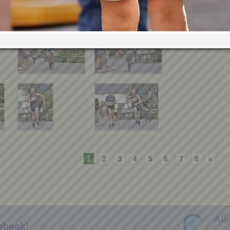
1
2
3
4
5
6
7
8
»
All
ebook!