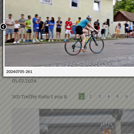
Wir verwenden Cookies, um unsere Webseite für Sie mög
benutzerfreundlich zu gestalten. Wenn Sie fortfahren, 
an, dass Sie mit der Verwendung von Cookies auf unsere
einverstanden sind.
Weitere Informationen:
Datenschutzerklärung/Cookie-Ri
Bestätigen
05.07.2024 - 10. Duathlon
20240705-261
05.07.2024
305
Treffer Seite
1
von
8
1
2
3
4
5
6