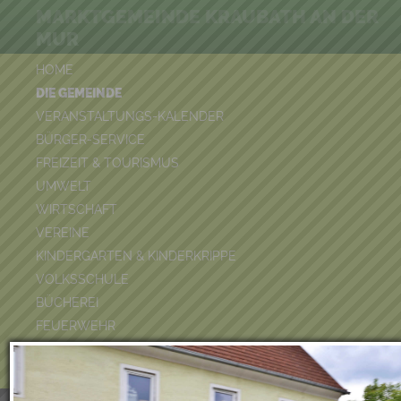
MARKTGEMEINDE KRAUBATH AN DER
MUR
HOME
DIE GEMEINDE
VERANSTALTUNGS-KALENDER
BÜRGER-SERVICE
FREIZEIT & TOURISMUS
UMWELT
WIRTSCHAFT
VEREINE
KINDERGARTEN & KINDERKRIPPE
VOLKSSCHULE
BÜCHEREI
FEUERWEHR
DUATHLON 2026
POOLKALENDER