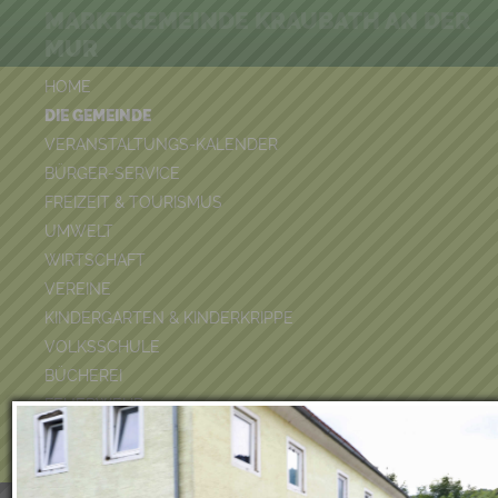
MARKTGEMEINDE KRAUBATH AN DER
MUR
HOME
DIE GEMEINDE
VERANSTALTUNGS-KALENDER
BÜRGER-SERVICE
FREIZEIT & TOURISMUS
UMWELT
WIRTSCHAFT
VEREINE
KINDERGARTEN & KINDERKRIPPE
VOLKSSCHULE
BÜCHEREI
FEUERWEHR
DUATHLON 2026
POOLKALENDER