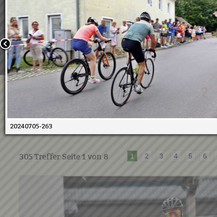
Wir verwenden Cookies, um unsere Webseite für Sie mög
benutzerfreundlich zu gestalten. Wenn Sie fortfahren, 
an, dass Sie mit der Verwendung von Cookies auf unsere
einverstanden sind.
Weitere Informationen:
Datenschutzerklärung/Cookie-Ri
Bestätigen
05.07.2024 - 10. Duathlon
20240705-263
05.07.2024
305
Treffer Seite
1
von
8
1
2
3
4
5
6