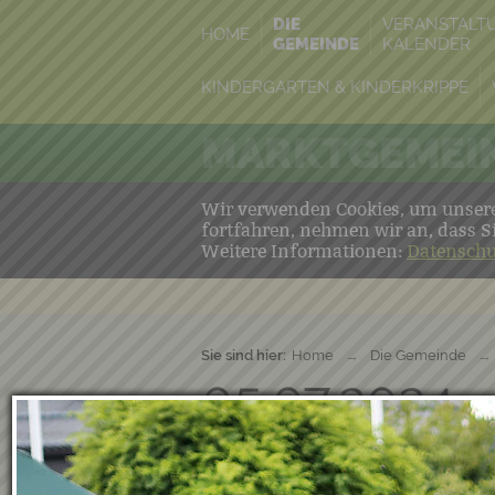
DIE
VERANSTALT
HOME
GEMEINDE
KALENDER
KINDERGARTEN & KINDERKRIPPE
MARKTGEMEIN
Wir verwenden Cookies, um unsere 
fortfahren, nehmen wir an, dass S
Weitere Informationen:
Datenschu
Sie sind hier:
Home
→
Die Gemeinde
→
05.07.2024 -
05.07.2024