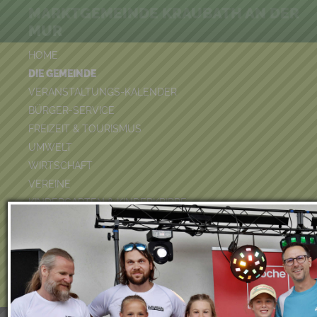
MARKTGEMEINDE KRAUBATH AN DER
MUR
HOME
DIE GEMEINDE
VERANSTALTUNGS-KALENDER
BÜRGER-SERVICE
FREIZEIT & TOURISMUS
UMWELT
WIRTSCHAFT
VEREINE
KINDERGARTEN & KINDERKRIPPE
VOLKSSCHULE
BÜCHEREI
FEUERWEHR
DUATHLON 2026
POOLKALENDER