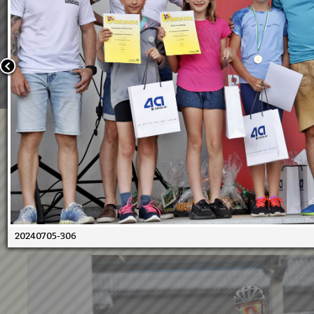
Wir verwenden Cookies, um unsere Webseite für Sie mög
benutzerfreundlich zu gestalten. Wenn Sie fortfahren, 
an, dass Sie mit der Verwendung von Cookies auf unsere
einverstanden sind.
Weitere Informationen:
Datenschutzerklärung/Cookie-Ri
Bestätigen
05.07.2024 - 10. Duathlon
05.07.2024
305
Treffer Seite
1
von
8
1
2
3
4
5
6
20240705-306