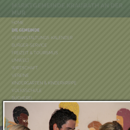
MARKTGEMEINDE KRAUBATH AN DER
MUR
HOME
DIE GEMEINDE
VERANSTALTUNGS-KALENDER
BÜRGER-SERVICE
FREIZEIT & TOURISMUS
UMWELT
WIRTSCHAFT
VEREINE
KINDERGARTEN & KINDERKRIPPE
VOLKSSCHULE
BÜCHEREI
FEUERWEHR
DUATHLON 2026
POOLKALENDER