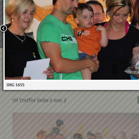
Wir verwenden Cookies, um unsere Webseite für Sie mög
benutzerfreundlich zu gestalten. Wenn Sie fortfahren, 
an, dass Sie mit der Verwendung von Cookies auf unsere
einverstanden sind.
Weitere Informationen:
Datenschutzerklärung/Cookie-Ri
Bestätigen
Duathlon 2010 Siegerehrung
10.08.2010
IMG 1655
59
Treffer Seite
1
von
2