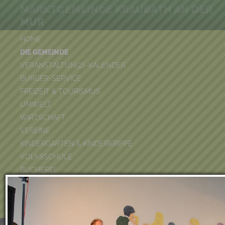
MARKTGEMEINDE KRAUBATH AN DER
MUR
HOME
DIE GEMEINDE
VERANSTALTUNGS-KALENDER
BÜRGER-SERVICE
FREIZEIT & TOURISMUS
UMWELT
WIRTSCHAFT
VEREINE
KINDERGARTEN & KINDERKRIPPE
VOLKSSCHULE
BÜCHEREI
FEUERWEHR
DUATHLON 2026
POOLKALENDER