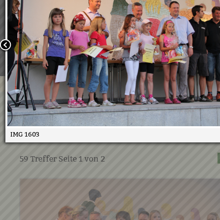
Wir verwenden Cookies, um unsere Webseite für Sie mög
benutzerfreundlich zu gestalten. Wenn Sie fortfahren, 
an, dass Sie mit der Verwendung von Cookies auf unsere
einverstanden sind.
Weitere Informationen:
Datenschutzerklärung/Cookie-Ri
Bestätigen
Duathlon 2010 Siegerehrung
10.08.2010
IMG 1603
59
Treffer Seite
1
von
2