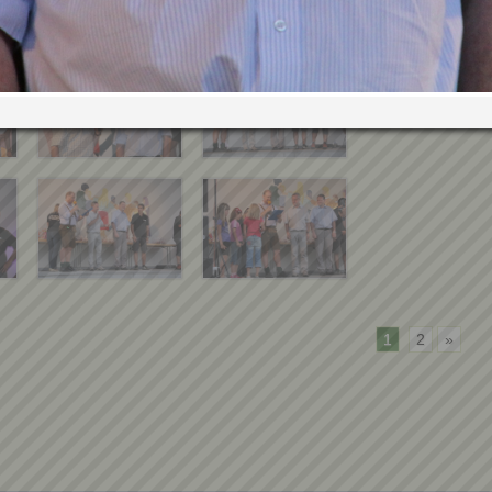
1
2
»