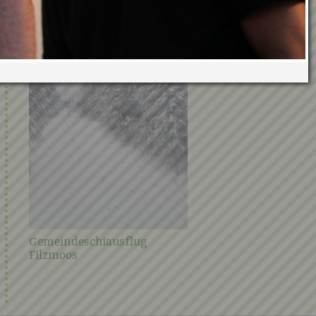
Verwandte Galerien
Gemeindeschiausflug
Steirischer Frühjahrspu
Filzmoos
2021