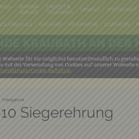
UNGS-
BÜRGER-
FREIZEIT &
UMWELT
WIRTSCHAFT
SERVICE
TOURISMUS
VOLKSSCHULE
BÜCHEREI
FEUERWEHR
DUATHLON
DE KRAUBATH AN DER
Webseite für Sie möglichst benutzerfreundlich zu gestalt
ie mit der Verwendung von Cookies auf unserer Webseite e
tzerklärung/Cookie-Richtlinie
Fotogalerie
010 Siegerehrung