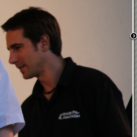
Weltmeisterliche
Rettungshundearbeit in
Kraubath an der Mur
20. Kraubather
Hallenfußballturnier
9.1.2026
Wunschkonzert 2025
05.12.2025 - Rorate mit
unseren VS-Kindern
29.11.2025 -
Weihnachtsmarkt in
Kraubath
17.11.2025 - LIMA -
Geburtstagsfeier Fr. Friedl
07.11.2025 - Laternenumzug
in Kraubath
Pensionistenausflug
Tremmelberg