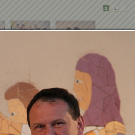
1
2
»