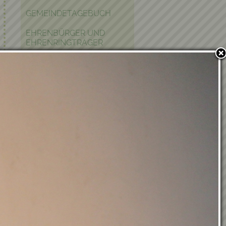
GEMEINDETAGEBUCH
EHRENBÜRGER UND
EHRENRINGTRÄGER
POLITIK IN KRAUBATH
BAUEN & WOHNEN
PFARRE
PARTNERGEMEINDE
FOTOGALERIE
Verwandte Einträge
03.07.2026 - Bericht vom
Ausflug nach Kärnten
18.04.2026 - Frühjahrsputz
2026