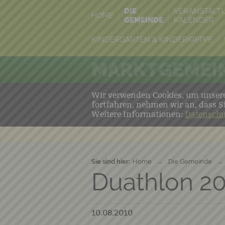
DIE
VERANSTALT
HOME
GEMEINDE
KALENDER
KINDERGARTEN & KINDERKRIPPE
MARKTGEMEIN
Wir verwenden Cookies, um unsere 
fortfahren, nehmen wir an, dass S
Weitere Informationen:
Datenschu
Sie sind hier:
Home
→
Die Gemeinde
→
Duathlon 2
10.08.2010