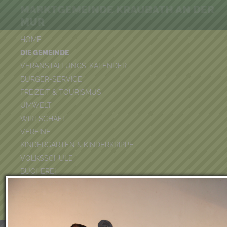
MARKTGEMEINDE KRAUBATH AN DER
MUR
HOME
DIE GEMEINDE
VERANSTALTUNGS-KALENDER
BÜRGER-SERVICE
FREIZEIT & TOURISMUS
UMWELT
WIRTSCHAFT
VEREINE
KINDERGARTEN & KINDERKRIPPE
VOLKSSCHULE
BÜCHEREI
FEUERWEHR
DUATHLON 2026
POOLKALENDER