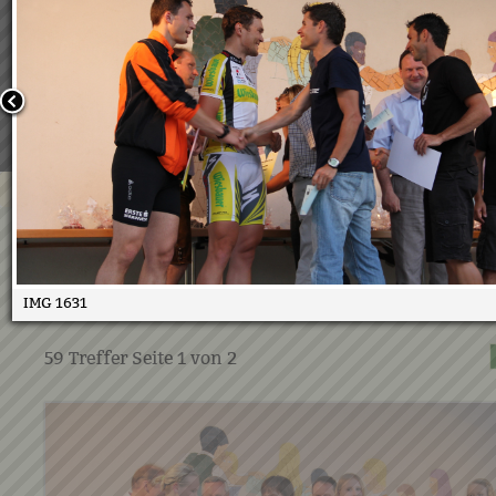
Wir verwenden Cookies, um unsere Webseite für Sie mög
benutzerfreundlich zu gestalten. Wenn Sie fortfahren, 
an, dass Sie mit der Verwendung von Cookies auf unsere
einverstanden sind.
Weitere Informationen:
Datenschutzerklärung/Cookie-Ri
Bestätigen
Duathlon 2010 Siegerehrung
10.08.2010
IMG 1631
59
Treffer Seite
1
von
2