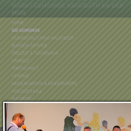
MARKTGEMEINDE KRAUBATH AN DER
MUR
HOME
DIE GEMEINDE
VERANSTALTUNGS-KALENDER
BÜRGER-SERVICE
FREIZEIT & TOURISMUS
UMWELT
WIRTSCHAFT
VEREINE
KINDERGARTEN & KINDERKRIPPE
VOLKSSCHULE
BÜCHEREI
FEUERWEHR
DUATHLON 2026
POOLKALENDER