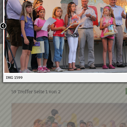
Wir verwenden Cookies, um unsere Webseite für Sie mög
benutzerfreundlich zu gestalten. Wenn Sie fortfahren, 
an, dass Sie mit der Verwendung von Cookies auf unsere
einverstanden sind.
Weitere Informationen:
Datenschutzerklärung/Cookie-Ri
Bestätigen
Duathlon 2010 Siegerehrung
10.08.2010
IMG 1599
59
Treffer Seite
1
von
2