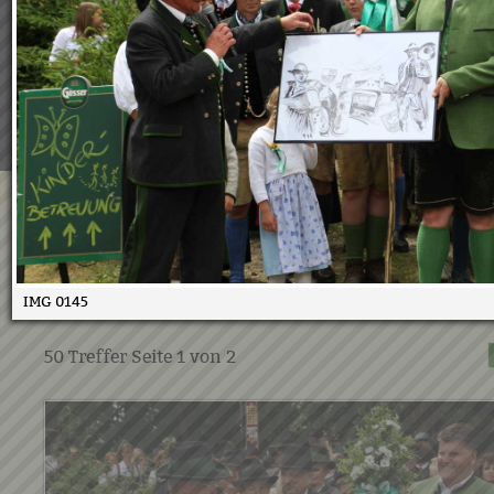
Wir verwenden Cookies, um unsere Webseite für Sie mög
benutzerfreundlich zu gestalten. Wenn Sie fortfahren, 
an, dass Sie mit der Verwendung von Cookies auf unsere
einverstanden sind.
Weitere Informationen:
Datenschutzerklärung/Cookie-Ri
Bestätigen
Oberlandler Kirchtag 18.6.201
26.06.2017
IMG 0145
50
Treffer Seite
1
von
2