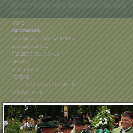
MARKTGEMEINDE KRAUBATH AN DER
MUR
HOME
DIE GEMEINDE
VERANSTALTUNGS-KALENDER
BÜRGER-SERVICE
FREIZEIT & TOURISMUS
UMWELT
WIRTSCHAFT
VEREINE
KINDERGARTEN & KINDERKRIPPE
VOLKSSCHULE
BÜCHEREI
FEUERWEHR
DUATHLON 2026
POOLKALENDER