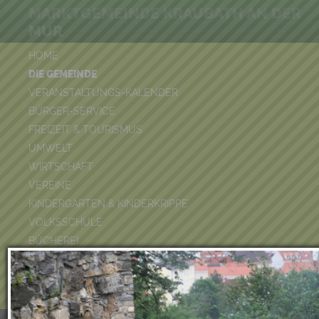
MARKTGEMEINDE KRAUBATH AN DER
MUR
HOME
DIE GEMEINDE
VERANSTALTUNGS-KALENDER
BÜRGER-SERVICE
FREIZEIT & TOURISMUS
UMWELT
WIRTSCHAFT
VEREINE
KINDERGARTEN & KINDERKRIPPE
VOLKSSCHULE
BÜCHEREI
FEUERWEHR
DUATHLON 2026
POOLKALENDER