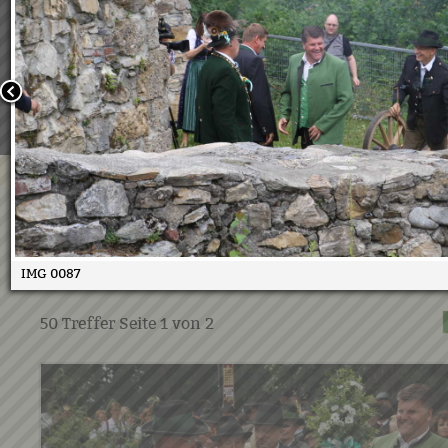
Wir verwenden Cookies, um unsere Webseite für Sie mög
benutzerfreundlich zu gestalten. Wenn Sie fortfahren, 
an, dass Sie mit der Verwendung von Cookies auf unsere
einverstanden sind.
Weitere Informationen:
Datenschutzerklärung/Cookie-Ri
Bestätigen
Oberlandler Kirchtag 18.6.201
26.06.2017
IMG 0087
50
Treffer Seite
1
von
2