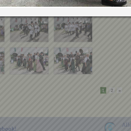
1
2
»
All
ebook!