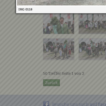
IMG 0118
50
Treffer Seite
1
von
2
Zurück
auf Fac
Besuche uns auch