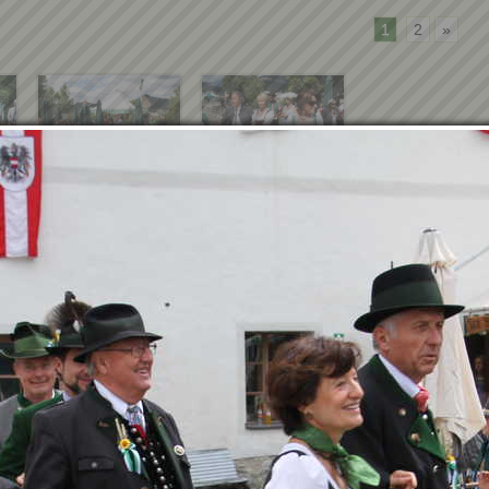
1
2
»