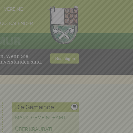
VEREINE
POOLKALENDER
 MUR
en. Wenn Sie
Bestätigen
inverstanden sind.
Die Gemeinde
MARKTGEMEINDEAMT
ÜBER KRAUBATH