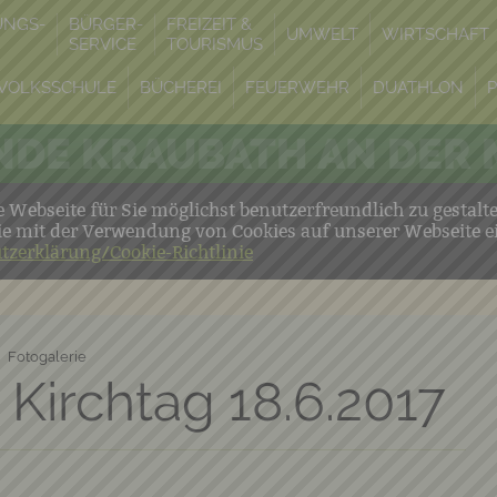
UNGS-
BÜRGER-
FREIZEIT &
UMWELT
WIRTSCHAFT
SERVICE
TOURISMUS
VOLKSSCHULE
BÜCHEREI
FEUERWEHR
DUATHLON
DE KRAUBATH AN DER
Webseite für Sie möglichst benutzerfreundlich zu gestalt
ie mit der Verwendung von Cookies auf unserer Webseite e
tzerklärung/Cookie-Richtlinie
Fotogalerie
 Kirchtag 18.6.2017