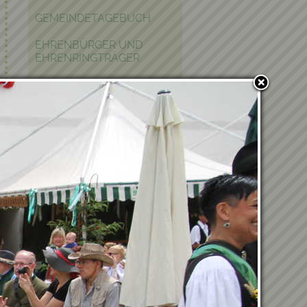
GEMEINDETAGEBUCH
EHRENBÜRGER UND
EHRENRINGTRÄGER
POLITIK IN KRAUBATH
BAUEN & WOHNEN
PFARRE
PARTNERGEMEINDE
FOTOGALERIE
Verwandte Einträge
Du hast Lust, Teil unseres
Teams zu werden?
Marktfest
03.07.2026 - Bericht vom