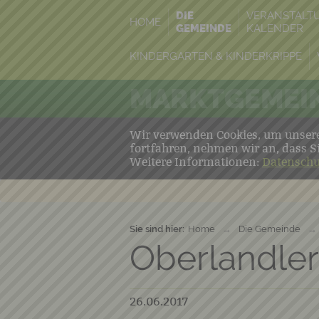
DIE
VERANSTALT
HOME
GEMEINDE
KALENDER
KINDERGARTEN & KINDERKRIPPE
MARKTGEMEIN
Wir verwenden Cookies, um unsere 
fortfahren, nehmen wir an, dass S
Weitere Informationen:
Datenschu
Sie sind hier:
Home
→
Die Gemeinde
→
Oberlandler
26.06.2017