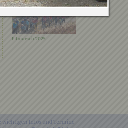
Fitmarsch 2025
Gemeindeschiausflug
Filzmoos
e wichtigen Infos und Termine