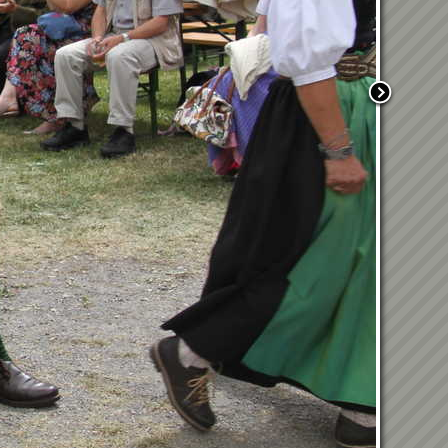
Ausflug nach Kärnten
12.06.2026 - Eröffnung des
Landesbüros - ÖRHB
Landesgruppe Steiermark
Fronleichnam
31.05.2026 -
Bezirksmusikertreffen 2026
01.05.2026 - Weckruf
18.04.2026 - Frühjahrsputz
2026
08.04.2026 -
Abschlussveranstaltung
Blumenschmuckbewerb
05.04.2026 - Osterweckruf
Verwandte Galerien