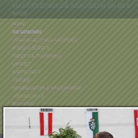
MARKTGEMEINDE KRAUBATH AN DER
MUR
HOME
DIE GEMEINDE
VERANSTALTUNGS-KALENDER
BÜRGER-SERVICE
FREIZEIT & TOURISMUS
UMWELT
WIRTSCHAFT
VEREINE
KINDERGARTEN & KINDERKRIPPE
VOLKSSCHULE
BÜCHEREI
FEUERWEHR
DUATHLON 2026
POOLKALENDER