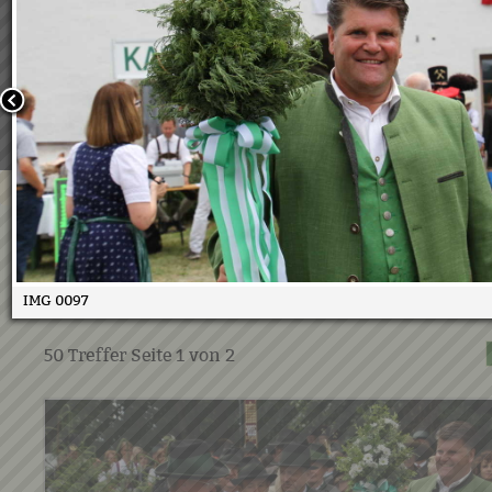
Wir verwenden Cookies, um unsere Webseite für Sie mög
benutzerfreundlich zu gestalten. Wenn Sie fortfahren, 
an, dass Sie mit der Verwendung von Cookies auf unsere
einverstanden sind.
Weitere Informationen:
Datenschutzerklärung/Cookie-Ri
Bestätigen
Oberlandler Kirchtag 18.6.201
26.06.2017
IMG 0097
50
Treffer Seite
1
von
2