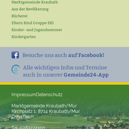
Marktgemeinde Kraubath
Aus der Bevölkerung
Bücherei
Eltern Kind Gruppe EKI
Kinder- und Jugendsommer
Kindergarten
auf Facebook!
Besuche uns auch
Alle wichtigen Infos und Termine
Gemeinde24-App
auch in unserer
Impressum
Datenschutz
Marktgemeinde Kraubath/Mur
Kirchplatz 1, 8714 Kraubath/Mur
Österreich
Tel. 03832/4100