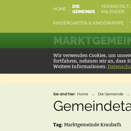
DIE
VERANSTALT
HOME
GEMEINDE
KALENDER
KINDERGARTEN & KINDERKRIPPE
MARKTGEMEIN
Wir verwenden Cookies, um unsere 
fortfahren, nehmen wir an, dass S
Weitere Informationen:
Datenschu
Sie sind hier:
Home
→
Die Gemeinde
→
Gemeindet
Tag
: Marktgemeinde Kraubath