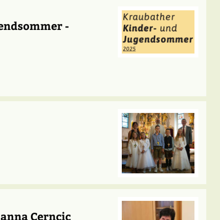
gendsommer -
hanna Cerncic