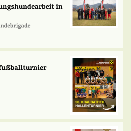
ungshundearbeit in
undebrigade
fußballturnier