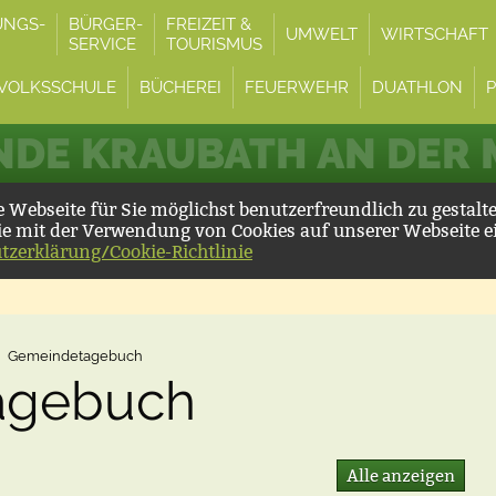
UNGS-
BÜRGER-
FREIZEIT &
UMWELT
WIRTSCHAFT
SERVICE
TOURISMUS
VOLKSSCHULE
BÜCHEREI
FEUERWEHR
DUATHLON
DE KRAUBATH AN DER
Webseite für Sie möglichst benutzerfreundlich zu gestalt
ie mit der Verwendung von Cookies auf unserer Webseite e
tzerklärung/Cookie-Richtlinie
Gemeindetagebuch
agebuch
Alle anzeigen