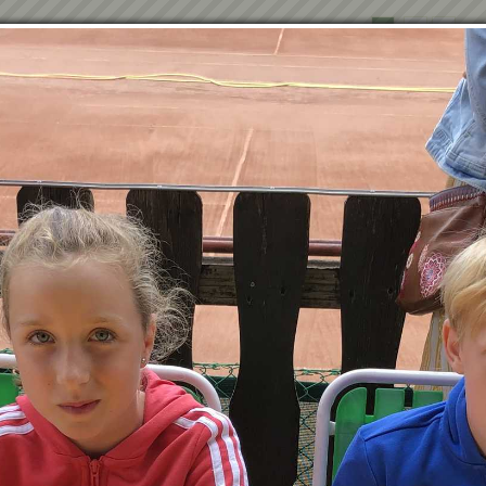
1
2
»