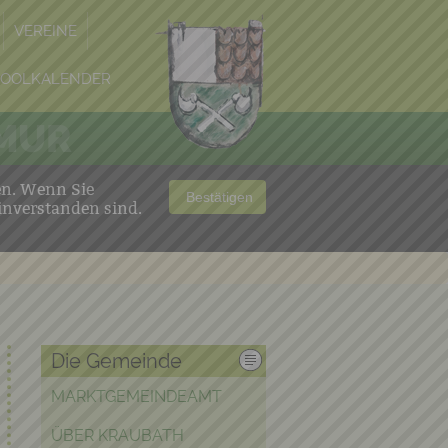
VEREINE
POOLKALENDER
 MUR
en. Wenn Sie
Bestätigen
inverstanden sind.
Die Gemeinde
MARKTGEMEINDEAMT
ÜBER KRAUBATH