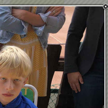
GEMEINDETAGEBUCH
EHRENBÜRGER UND
EHRENRINGTRÄGER
POLITIK IN KRAUBATH
BAUEN & WOHNEN
PFARRE
PARTNERGEMEINDE
FOTOGALERIE