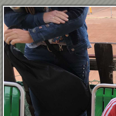
51
Treffer Seite
1
von
2