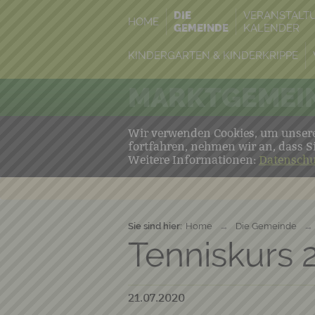
DIE
VERANSTALT
HOME
GEMEINDE
KALENDER
KINDERGARTEN & KINDERKRIPPE
MARKTGEMEIN
Wir verwenden Cookies, um unsere 
fortfahren, nehmen wir an, dass S
Weitere Informationen:
Datenschu
Sie sind hier:
Home
→
Die Gemeinde
→
Tenniskurs 
21.07.2020