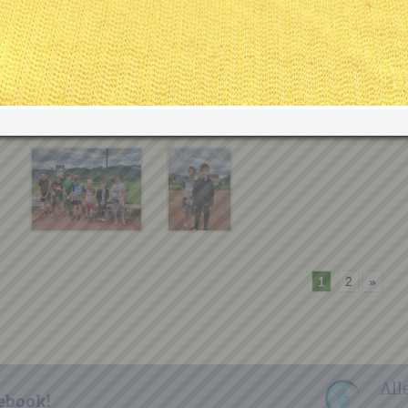
1
2
»
All
ebook!