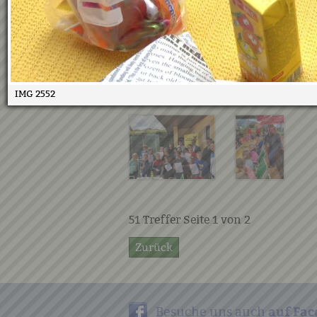
IMG 2552
51
Treffer Seite
1
von
2
Zurück
auf Fac
Besuche uns auch