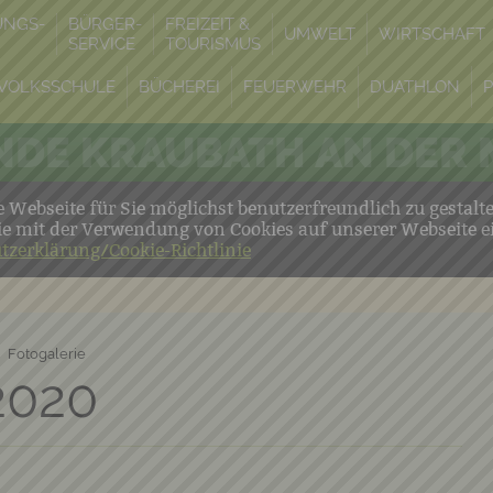
UNGS-
BÜRGER-
FREIZEIT &
UMWELT
WIRTSCHAFT
SERVICE
TOURISMUS
VOLKSSCHULE
BÜCHEREI
FEUERWEHR
DUATHLON
DE KRAUBATH AN DER
Webseite für Sie möglichst benutzerfreundlich zu gestalt
ie mit der Verwendung von Cookies auf unserer Webseite e
tzerklärung/Cookie-Richtlinie
Fotogalerie
2020