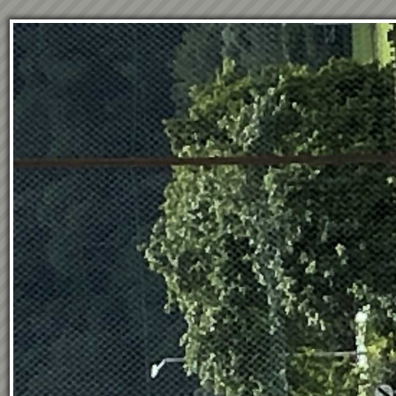
51
Treffer Seite
1
von
2