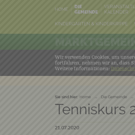
DIE
VERANSTALT
HOME
GEMEINDE
KALENDER
KINDERGARTEN & KINDERKRIPPE
MARKTGEMEIN
Wir verwenden Cookies, um unsere 
fortfahren, nehmen wir an, dass S
Weitere Informationen:
Datenschu
Sie sind hier:
Home
→
Die Gemeinde
→
Tenniskurs 
21.07.2020