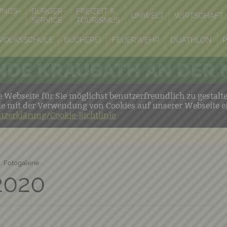
UNGS-
BÜRGER-
FREIZEIT &
UMWELT
WIRTSCHAFT
SERVICE
TOURISMUS
VOLKSSCHULE
BÜCHEREI
FEUERWEHR
DUATHLON
DE KRAUBATH AN DER
Webseite für Sie möglichst benutzerfreundlich zu gestalt
ie mit der Verwendung von Cookies auf unserer Webseite e
tzerklärung/Cookie-Richtlinie
Fotogalerie
2020