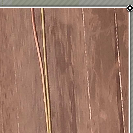
GEMEINDETAGEBUCH
EHRENBÜRGER UND
EHRENRINGTRÄGER
POLITIK IN KRAUBATH
BAUEN & WOHNEN
PFARRE
PARTNERGEMEINDE
FOTOGALERIE