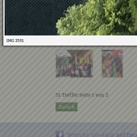
IMG 2531
51
Treffer Seite
1
von
2
Zurück
auf Fac
Besuche uns auch