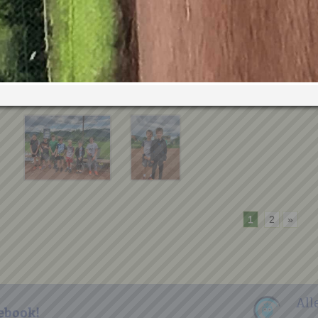
1
2
»
All
ebook!