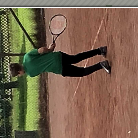
1
2
»