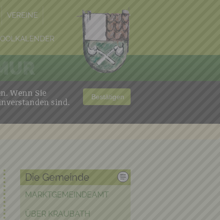
VEREINE
POOLKALENDER
 MUR
en. Wenn Sie
Bestätigen
inverstanden sind.
Die Gemeinde
MARKTGEMEINDEAMT
ÜBER KRAUBATH