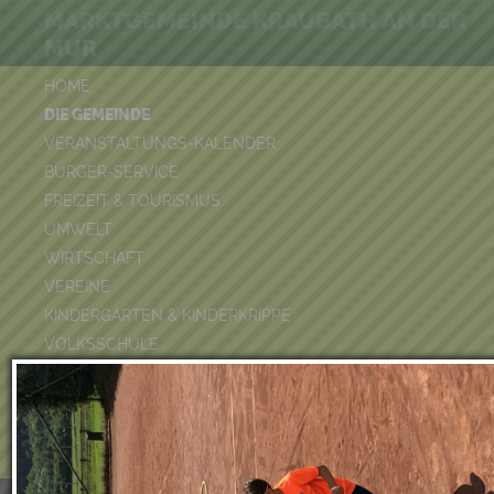
MARKTGEMEINDE KRAUBATH AN DER
MUR
HOME
DIE GEMEINDE
VERANSTALTUNGS-KALENDER
BÜRGER-SERVICE
FREIZEIT & TOURISMUS
UMWELT
WIRTSCHAFT
VEREINE
KINDERGARTEN & KINDERKRIPPE
VOLKSSCHULE
BÜCHEREI
FEUERWEHR
DUATHLON 2026
POOLKALENDER