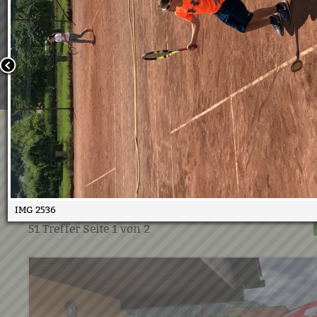
Wir verwenden Cookies, um unsere Webseite für Sie mög
benutzerfreundlich zu gestalten. Wenn Sie fortfahren, 
an, dass Sie mit der Verwendung von Cookies auf unsere
einverstanden sind.
Weitere Informationen:
Datenschutzerklärung/Cookie-Ri
Bestätigen
Tenniskurs 2020
21.07.2020
IMG 2536
51
Treffer Seite
1
von
2