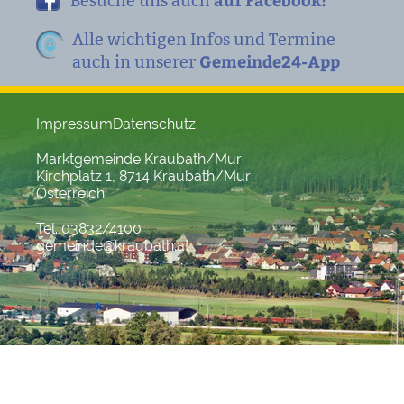
Besuche uns auch
Alle wichtigen Infos und Termine
Gemeinde24-App
auch in unserer
Impressum
Datenschutz
Marktgemeinde Kraubath/Mur
Kirchplatz 1, 8714 Kraubath/Mur
Österreich
Tel. 03832/4100
gemeinde@kraubath.at