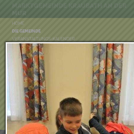
MARKTGEMEINDE KRAUBATH AN DER
MUR
HOME
DIE GEMEINDE
VERANSTALTUNGS-KALENDER
BÜRGER-SERVICE
FREIZEIT & TOURISMUS
UMWELT
WIRTSCHAFT
VEREINE
KINDERGARTEN & KINDERKRIPPE
VOLKSSCHULE
BÜCHEREI
FEUERWEHR
DUATHLON 2026
POOLKALENDER