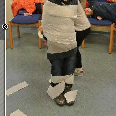
Wir verwenden Cookies, um unsere Webseite für Sie mög
benutzerfreundlich zu gestalten. Wenn Sie fortfahren, 
an, dass Sie mit der Verwendung von Cookies auf unsere
einverstanden sind.
Weitere Informationen:
Datenschutzerklärung/Cookie-Ri
Bestätigen
VS in Bücherei April 2018
09.04.2018