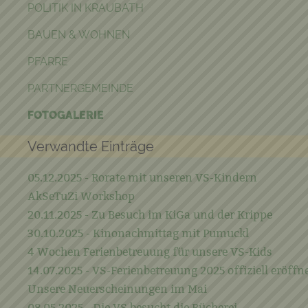
POLITIK IN KRAUBATH
BAUEN & WOHNEN
PFARRE
PARTNERGEMEINDE
FOTOGALERIE
Verwandte Einträge
05.12.2025 - Rorate mit unseren VS-Kindern
AkSeTuZi Workshop
20.11.2025 - Zu Besuch im KiGa und der Krippe
30.10.2025 - Kinonachmittag mit Pumuckl
4 Wochen Ferienbetreuung für unsere VS-Kids
14.07.2025 - VS-Ferienbetreuung 2025 offiziell eröffn
Unsere Neuerscheinungen im Mai
08.05.2025 - Die VS besucht die Bücherei