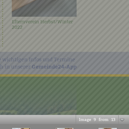
Elternverein Herbst/Winter
2022
e wichtigen Infos und Termine
Gemeinde24-App
h in unserer
Image
9
from
13