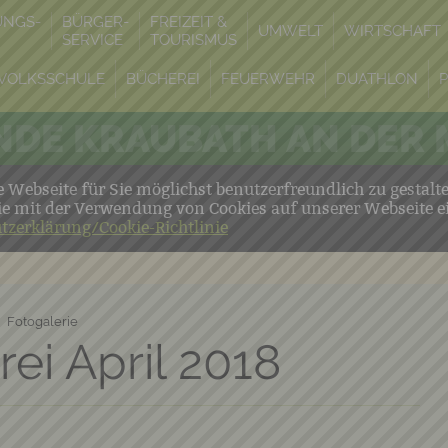
UNGS-
BÜRGER-
FREIZEIT &
UMWELT
WIRTSCHAFT
SERVICE
TOURISMUS
VOLKSSCHULE
BÜCHEREI
FEUERWEHR
DUATHLON
DE KRAUBATH AN DER
Webseite für Sie möglichst benutzerfreundlich zu gestalt
ie mit der Verwendung von Cookies auf unserer Webseite e
tzerklärung/Cookie-Richtlinie
Fotogalerie
ei April 2018