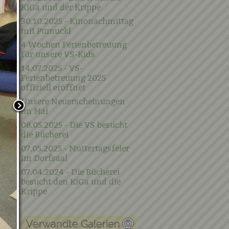
KiGa und der Krippe
30.10.2025 - Kinonachmittag
mit Pumuckl
4 Wochen Ferienbetreuung
für unsere VS-Kids
14.07.2025 - VS-
Ferienbetreuung 2025
offiziell eröffnet
Unsere Neuerscheinungen
im Mai
08.05.2025 - Die VS besucht
die Bücherei
07.05.2025 - Muttertagsfeier
im Dorfsaal
07.04.2024 - Die Bücherei
besucht den KiGa und die
Krippe
Verwandte Galerien