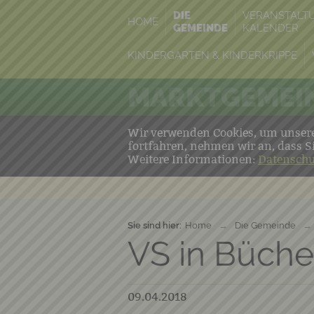
DIE
VERANSTALT
HOME
GEMEINDE
KALENDER
KINDERGARTEN & KINDERKRIPPE
MARKTGEMEIN
Wir verwenden Cookies, um unsere 
fortfahren, nehmen wir an, dass S
Weitere Informationen:
Datenschu
Sie sind hier:
Home
→
Die Gemeinde
→
VS in Bücher
09.04.2018