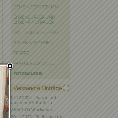
GEMEINDETAGEBUCH
EHRENBÜRGER UND
EHRENRINGTRÄGER
POLITIK IN KRAUBATH
BAUEN & WOHNEN
PFARRE
PARTNERGEMEINDE
FOTOGALERIE
Verwandte Einträge
05.12.2025 - Rorate mit
unseren VS-Kindern
AkSeTuZi Workshop
20.11.2025 - Zu Besuch im