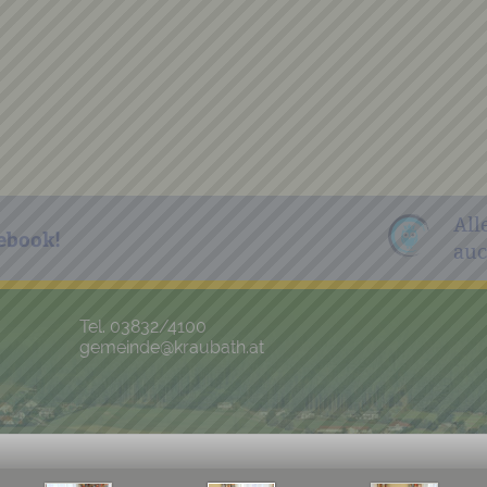
All
ebook!
auc
Tel. 03832/4100
gemeinde@kraubath.at