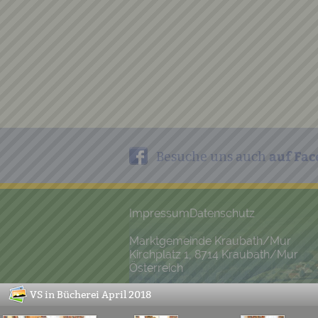
auf Fac
Besuche uns auch
Impressum
Datenschutz
Marktgemeinde Kraubath/Mur
Kirchplatz 1, 8714 Kraubath/Mur
Österreich
VS in Bücherei April 2018