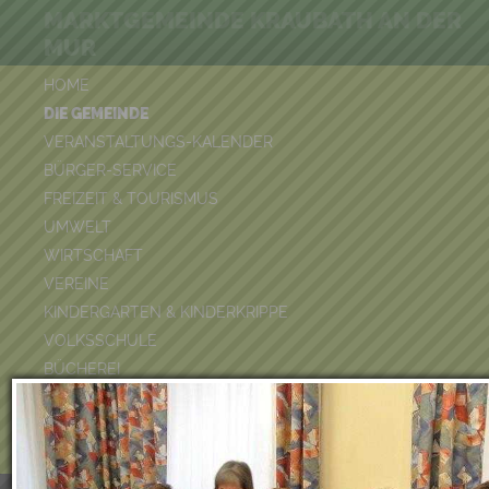
MARKTGEMEINDE KRAUBATH AN DER
MUR
HOME
DIE GEMEINDE
VERANSTALTUNGS-KALENDER
BÜRGER-SERVICE
FREIZEIT & TOURISMUS
UMWELT
WIRTSCHAFT
VEREINE
KINDERGARTEN & KINDERKRIPPE
VOLKSSCHULE
BÜCHEREI
FEUERWEHR
DUATHLON 2026
POOLKALENDER