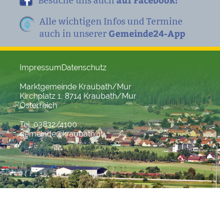
Besuche uns auch
Alle wichtigen Infos und Termine
Gemeinde24-App
auch in unserer
Impressum
Datenschutz
Marktgemeinde Kraubath/Mur
Kirchplatz 1, 8714 Kraubath/Mur
Österreich
Tel. 03832/4100
gemeinde@kraubath.at