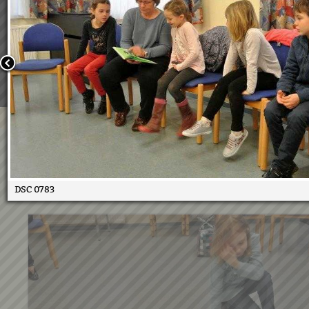
Wir verwenden Cookies, um unsere Webseite für Sie mög
benutzerfreundlich zu gestalten. Wenn Sie fortfahren, 
an, dass Sie mit der Verwendung von Cookies auf unsere
einverstanden sind.
Weitere Informationen:
Datenschutzerklärung/Cookie-Ri
Bestätigen
VS in Bücherei April 2018
09.04.2018
DSC 0783