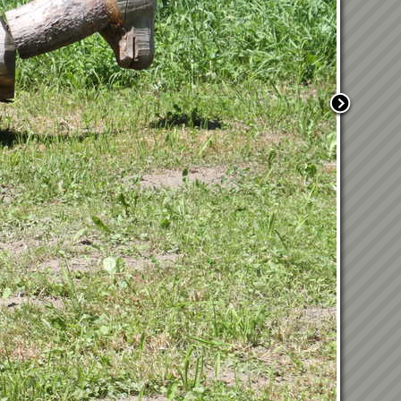
Weltmeisterliche
Rettungshundearbeit in
Kraubath an der Mur
20. Kraubather
Hallenfußballturnier
9.1.2026
Wunschkonzert 2025
05.12.2025 - Rorate mit
unseren VS-Kindern
29.11.2025 -
Weihnachtsmarkt in
Kraubath
17.11.2025 - LIMA -
Geburtstagsfeier Fr. Friedl
07.11.2025 - Laternenumzug
in Kraubath
Pensionistenausflug
Tremmelberg