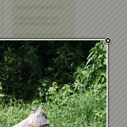
GEMEINDETAGEBUCH
EHRENBÜRGER UND
EHRENRINGTRÄGER
POLITIK IN KRAUBATH
BAUEN & WOHNEN
PFARRE
PARTNERGEMEINDE
FOTOGALERIE
Verwandte Einträge
03.07.2026 - Bericht vom
Ausflug nach Kärnten
18.04.2026 - Frühjahrsputz
2026