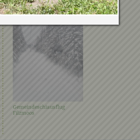
Verwandte Galerien
Gemeindeschiausflug
Steirischer Frühjahrspu
Filzmoos
2021