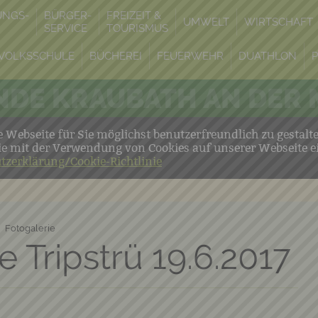
UNGS-
BÜRGER-
FREIZEIT &
UMWELT
WIRTSCHAFT
SERVICE
TOURISMUS
VOLKSSCHULE
BÜCHEREI
FEUERWEHR
DUATHLON
DE KRAUBATH AN DER
Webseite für Sie möglichst benutzerfreundlich zu gestalt
ie mit der Verwendung von Cookies auf unserer Webseite e
tzerklärung/Cookie-Richtlinie
Fotogalerie
 Tripstrü 19.6.2017