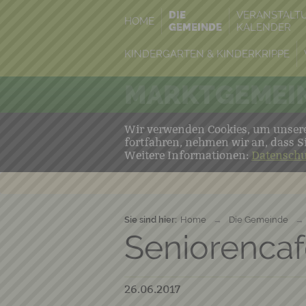
DIE
VERANSTALT
HOME
GEMEINDE
KALENDER
KINDERGARTEN & KINDERKRIPPE
MARKTGEMEIN
Wir verwenden Cookies, um unsere 
fortfahren, nehmen wir an, dass S
Weitere Informationen:
Datenschu
Sie sind hier:
Home
→
Die Gemeinde
→
Seniorencafe
26.06.2017