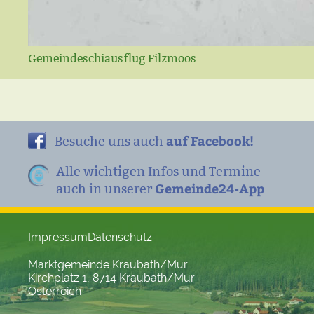
Gemeindeschiausflug Filzmoos
auf Facebook!
Besuche uns auch
Alle wichtigen Infos und Termine
Gemeinde24-App
auch in unserer
Impressum
Datenschutz
Marktgemeinde Kraubath/Mur
Kirchplatz 1, 8714 Kraubath/Mur
Österreich