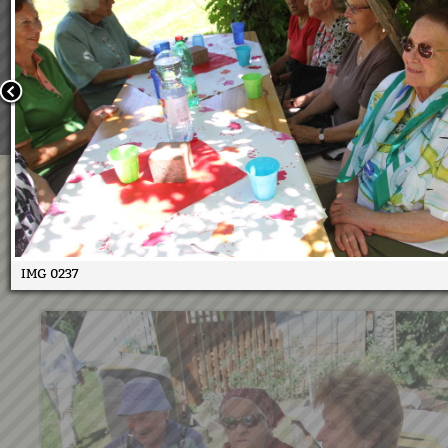
Wir verwenden Cookies, um unsere Webseite für Sie mög
benutzerfreundlich zu gestalten. Wenn Sie fortfahren, 
an, dass Sie mit der Verwendung von Cookies auf unsere
einverstanden sind.
Weitere Informationen:
Datenschutzerklärung/Cookie-Ri
Bestätigen
Seniorencafe Tripstrü 19.6.20
26.06.2017
IMG 0237