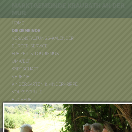
MARKTGEMEINDE KRAUBATH AN DER
MUR
HOME
DIE GEMEINDE
VERANSTALTUNGS-KALENDER
BÜRGER-SERVICE
FREIZEIT & TOURISMUS
UMWELT
WIRTSCHAFT
VEREINE
KINDERGARTEN & KINDERKRIPPE
VOLKSSCHULE
BÜCHEREI
FEUERWEHR
DUATHLON 2026
POOLKALENDER