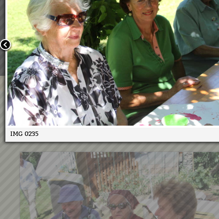
Wir verwenden Cookies, um unsere Webseite für Sie mög
benutzerfreundlich zu gestalten. Wenn Sie fortfahren, 
an, dass Sie mit der Verwendung von Cookies auf unsere
einverstanden sind.
Weitere Informationen:
Datenschutzerklärung/Cookie-Ri
Bestätigen
Seniorencafe Tripstrü 19.6.20
26.06.2017
IMG 0235