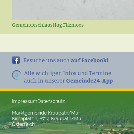
Gemeindeschiausflug Filzmoos
auf Facebook!
Besuche uns auch
Alle wichtigen Infos und Termine
Gemeinde24-App
auch in unserer
Impressum
Datenschutz
Marktgemeinde Kraubath/Mur
Kirchplatz 1, 8714 Kraubath/Mur
Österreich