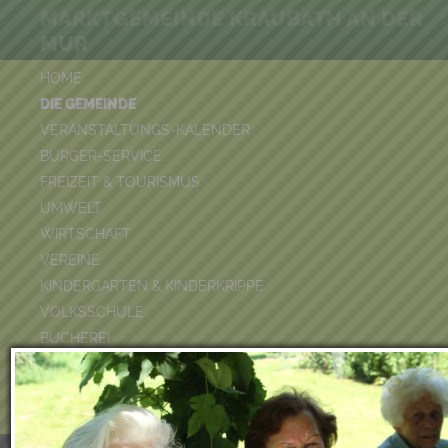
MARKTGEMEINDE KRAUBATH AN DER
MUR
HOME
DIE GEMEINDE
VERANSTALTUNGS-KALENDER
BÜRGER-SERVICE
FREIZEIT & TOURISMUS
UMWELT
WIRTSCHAFT
VEREINE
KINDERGARTEN & KINDERKRIPPE
VOLKSSCHULE
BÜCHEREI
FEUERWEHR
DUATHLON 2026
POOLKALENDER