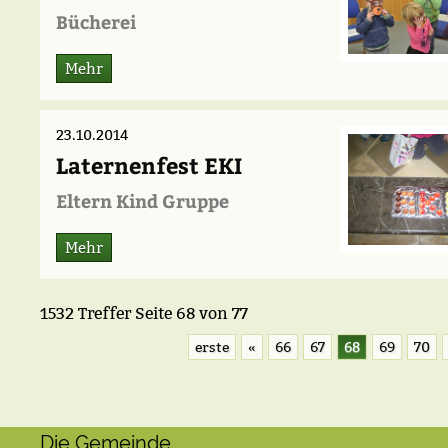
Bücherei
Mehr
23.10.2014
Laternenfest EKI
Eltern Kind Gruppe
Mehr
1532 Treffer
Seite
68
von
77
erste
«
66
67
68
69
70
Die Gemeinde