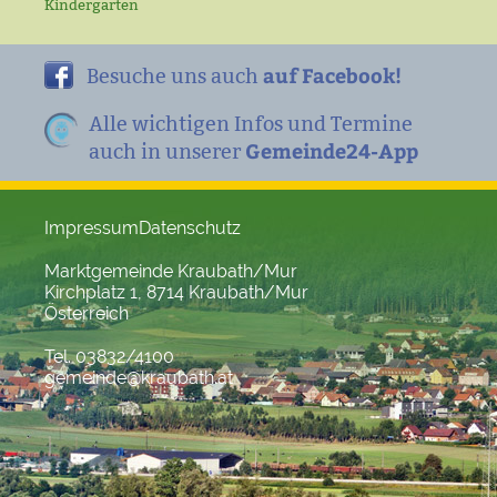
Kindergarten
auf Facebook!
Besuche uns auch
Alle wichtigen Infos und Termine
Gemeinde24-App
auch in unserer
Impressum
Datenschutz
Marktgemeinde Kraubath/Mur
Kirchplatz 1, 8714 Kraubath/Mur
Österreich
Tel. 03832/4100
gemeinde@kraubath.at