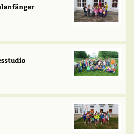
ulanfänger
esstudio