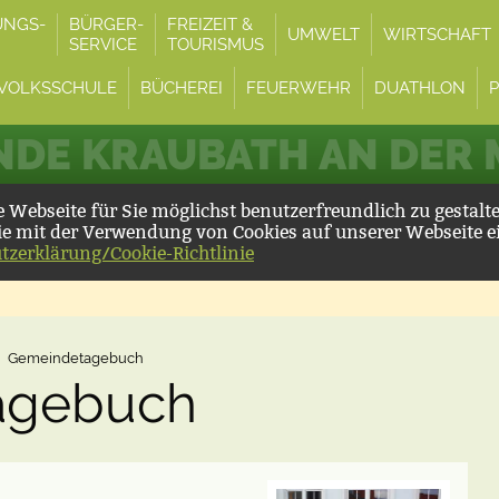
UNGS-
BÜRGER-
FREIZEIT &
UMWELT
WIRTSCHAFT
SERVICE
TOURISMUS
VOLKSSCHULE
BÜCHEREI
FEUERWEHR
DUATHLON
DE KRAUBATH AN DER
Webseite für Sie möglichst benutzerfreundlich zu gestalt
ie mit der Verwendung von Cookies auf unserer Webseite e
tzerklärung/Cookie-Richtlinie
Gemeindetagebuch
agebuch