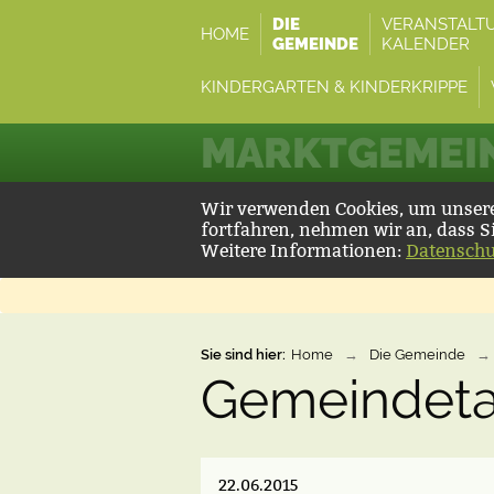
DIE
VERANSTALT
HOME
GEMEINDE
KALENDER
KINDERGARTEN & KINDERKRIPPE
MARKTGEMEIN
Wir verwenden Cookies, um unsere 
fortfahren, nehmen wir an, dass S
Weitere Informationen:
Datenschu
Sie sind hier:
Home
→
Die Gemeinde
→
Gemeindet
22.06.2015