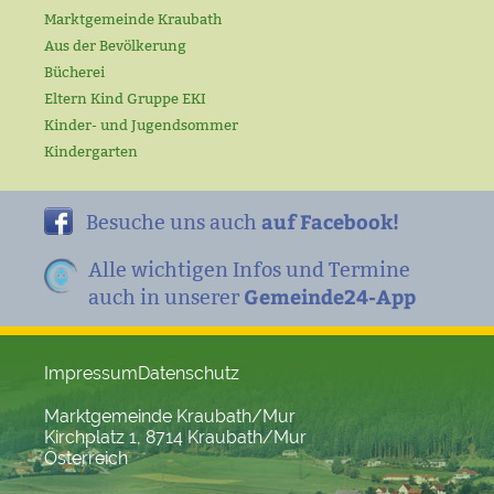
Marktgemeinde Kraubath
Aus der Bevölkerung
Bücherei
Eltern Kind Gruppe EKI
Kinder- und Jugendsommer
Kindergarten
auf Facebook!
Besuche uns auch
Alle wichtigen Infos und Termine
Gemeinde24-App
auch in unserer
Impressum
Datenschutz
Marktgemeinde Kraubath/Mur
Kirchplatz 1, 8714 Kraubath/Mur
Österreich