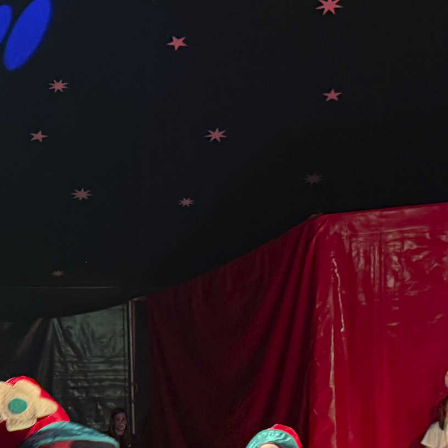
1
2
»