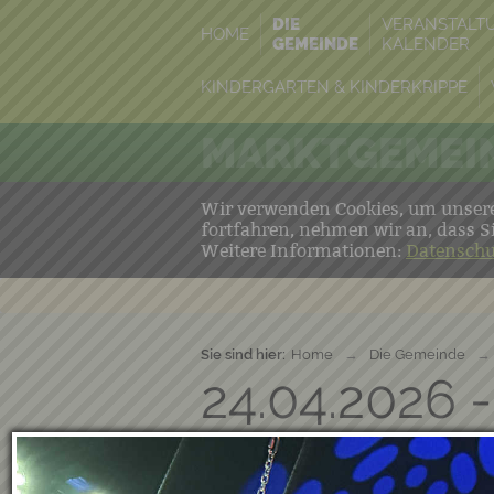
DIE
VERANSTALT
HOME
GEMEINDE
KALENDER
KINDERGARTEN & KINDERKRIPPE
MARKTGEMEIN
Wir verwenden Cookies, um unsere 
fortfahren, nehmen wir an, dass S
Weitere Informationen:
Datenschu
Sie sind hier:
Home
→
Die Gemeinde
→
24.04.2026 -
VS