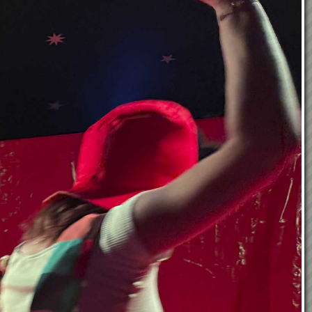
GEMEINDETAGEBUCH
EHRENBÜRGER UND
EHRENRINGTRÄGER
POLITIK IN KRAUBATH
BAUEN & WOHNEN
PFARRE
PARTNERGEMEINDE
FOTOGALERIE