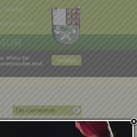
VEREINE
POOLKALENDER
 MUR
en. Wenn Sie
Bestätigen
inverstanden sind.
Die Gemeinde
MARKTGEMEINDEAMT
ÜBER KRAUBATH