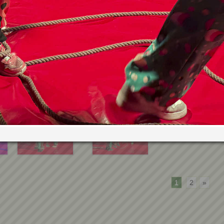
1
2
»