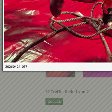
20260424-057
52
Treffer Seite
1
von
2
Zurück