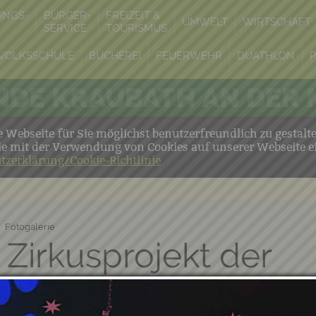
UNGS-
BÜRGER-
FREIZEIT &
UMWELT
WIRTSCHAFT
SERVICE
TOURISMUS
VOLKSSCHULE
BÜCHEREI
FEUERWEHR
DUATHLON
DE KRAUBATH AN DER
Webseite für Sie möglichst benutzerfreundlich zu gestalt
ie mit der Verwendung von Cookies auf unserer Webseite e
tzerklärung/Cookie-Richtlinie
Fotogalerie
 Zirkusprojekt der