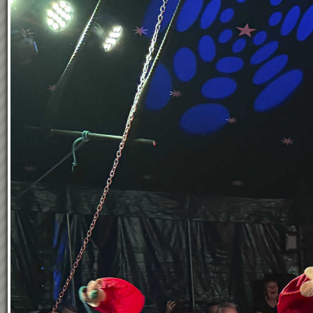
24.04.2026
52
Treffer Seite
1
von
2