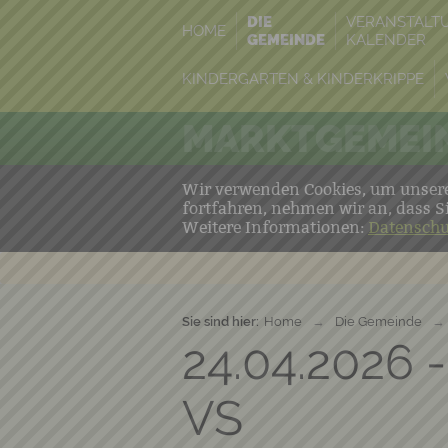
DIE
VERANSTALT
HOME
GEMEINDE
KALENDER
KINDERGARTEN & KINDERKRIPPE
MARKTGEMEIN
Wir verwenden Cookies, um unsere 
fortfahren, nehmen wir an, dass S
Weitere Informationen:
Datenschu
Sie sind hier:
Home
→
Die Gemeinde
→
24.04.2026 -
VS