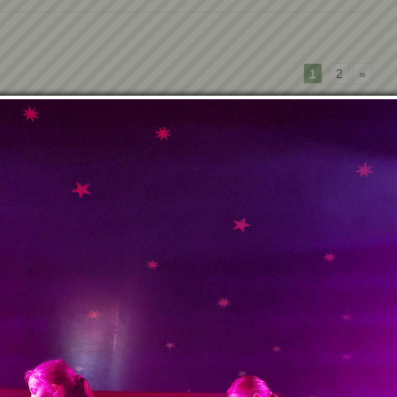
1
2
»