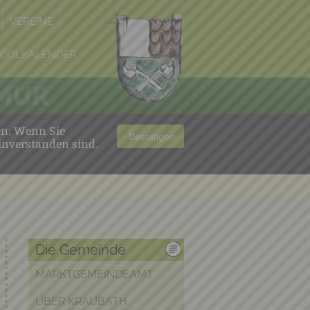
VEREINE
POOLKALENDER
 MUR
en. Wenn Sie
Bestätigen
inverstanden sind.
Die Gemeinde
MARKTGEMEINDEAMT
ÜBER KRAUBATH