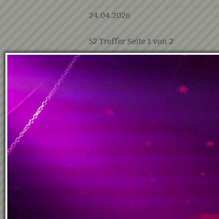
24.04.2026
52
Treffer Seite
1
von
2