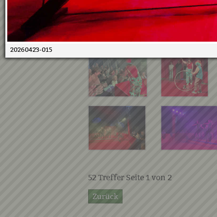
20260423-015
52
Treffer Seite
1
von
2
Zurück