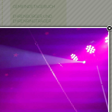
GEMEINDETAGEBUCH
EHRENBÜRGER UND
EHRENRINGTRÄGER
POLITIK IN KRAUBATH
BAUEN & WOHNEN
PFARRE
PARTNERGEMEINDE
FOTOGALERIE