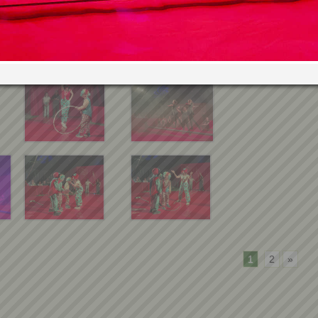
1
2
»