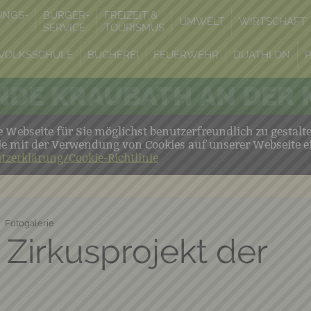
UNGS-
BÜRGER-
FREIZEIT &
UMWELT
WIRTSCHAFT
SERVICE
TOURISMUS
VOLKSSCHULE
BÜCHEREI
FEUERWEHR
DUATHLON
DE KRAUBATH AN DER
Webseite für Sie möglichst benutzerfreundlich zu gestalt
ie mit der Verwendung von Cookies auf unserer Webseite e
tzerklärung/Cookie-Richtlinie
Fotogalerie
 Zirkusprojekt der