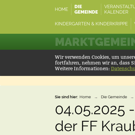
DIE
VERANSTALT
HOME
GEMEINDE
KALENDER
KINDERGARTEN & KINDERKRIPPE
MARKTGEMEIN
Wir verwenden Cookies, um unsere 
fortfahren, nehmen wir an, dass S
Weitere Informationen:
Datenschu
Sie sind hier:
Home
→
Die Gemeinde
→
04.05.2025 -
der FF Krau