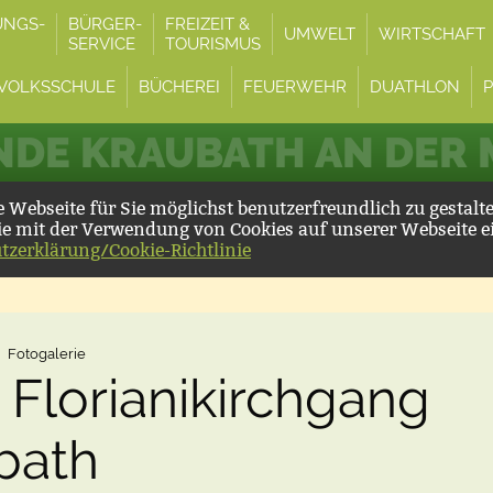
UNGS-
BÜRGER-
FREIZEIT &
UMWELT
WIRTSCHAFT
SERVICE
TOURISMUS
VOLKSSCHULE
BÜCHEREI
FEUERWEHR
DUATHLON
DE KRAUBATH AN DER
Webseite für Sie möglichst benutzerfreundlich zu gestalt
ie mit der Verwendung von Cookies auf unserer Webseite e
tzerklärung/Cookie-Richtlinie
Fotogalerie
 Florianikirchgang
bath