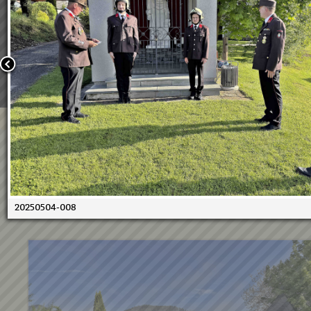
Wir verwenden Cookies, um unsere Webseite für Sie mög
benutzerfreundlich zu gestalten. Wenn Sie fortfahren, 
an, dass Sie mit der Verwendung von Cookies auf unsere
einverstanden sind.
Weitere Informationen:
Datenschutzerklärung/Cookie-Ri
Bestätigen
04.05.2025 - Florianikirchgan
FF Kraubath
20250504-008
04.05.2025