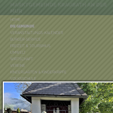
MARKTGEMEINDE KRAUBATH AN DER
MUR
HOME
DIE GEMEINDE
VERANSTALTUNGS-KALENDER
BÜRGER-SERVICE
FREIZEIT & TOURISMUS
UMWELT
WIRTSCHAFT
VEREINE
KINDERGARTEN & KINDERKRIPPE
VOLKSSCHULE
BÜCHEREI
FEUERWEHR
DUATHLON 2026
POOLKALENDER