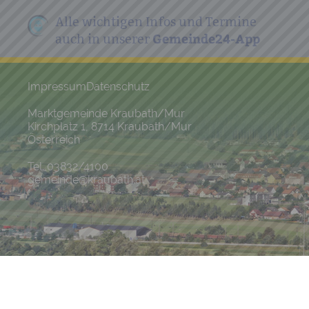
Alle wichtigen Infos und Termine
Gemeinde24-App
auch in unserer
Impressum
Datenschutz
Marktgemeinde Kraubath/Mur
Kirchplatz 1, 8714 Kraubath/Mur
Österreich
Tel. 03832/4100
gemeinde@kraubath.at