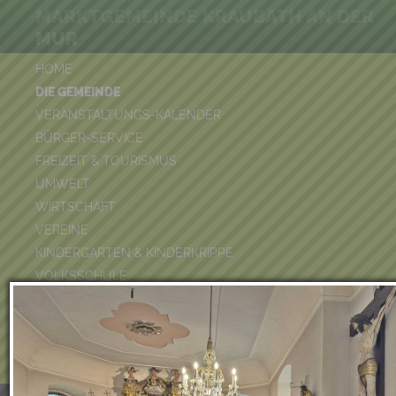
MARKTGEMEINDE KRAUBATH AN DER
MUR
HOME
DIE GEMEINDE
VERANSTALTUNGS-KALENDER
BÜRGER-SERVICE
FREIZEIT & TOURISMUS
UMWELT
WIRTSCHAFT
VEREINE
KINDERGARTEN & KINDERKRIPPE
VOLKSSCHULE
BÜCHEREI
FEUERWEHR
DUATHLON 2026
POOLKALENDER