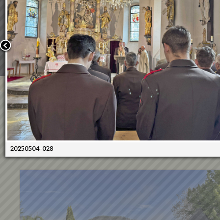
Wir verwenden Cookies, um unsere Webseite für Sie mög
benutzerfreundlich zu gestalten. Wenn Sie fortfahren, 
an, dass Sie mit der Verwendung von Cookies auf unsere
einverstanden sind.
Weitere Informationen:
Datenschutzerklärung/Cookie-Ri
Bestätigen
04.05.2025 - Florianikirchgan
FF Kraubath
20250504-028
04.05.2025