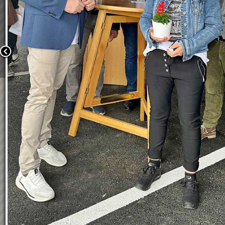
Wir verwenden Cookies, um unsere Webseite für Sie mög
benutzerfreundlich zu gestalten. Wenn Sie fortfahren, 
an, dass Sie mit der Verwendung von Cookies auf unsere
einverstanden sind.
Weitere Informationen:
Datenschutzerklärung/Cookie-Ri
Bestätigen
23.04.2025 - Wohnungsüber
in Kraubath
23.04.2025