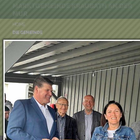
MARKTGEMEINDE KRAUBATH AN DER
MUR
HOME
DIE GEMEINDE
VERANSTALTUNGS-KALENDER
BÜRGER-SERVICE
FREIZEIT & TOURISMUS
UMWELT
WIRTSCHAFT
VEREINE
KINDERGARTEN & KINDERKRIPPE
VOLKSSCHULE
BÜCHEREI
FEUERWEHR
DUATHLON 2026
POOLKALENDER