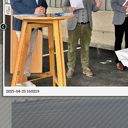
Wir verwenden Cookies, um unsere Webseite für Sie mög
benutzerfreundlich zu gestalten. Wenn Sie fortfahren, 
an, dass Sie mit der Verwendung von Cookies auf unsere
einverstanden sind.
Weitere Informationen:
Datenschutzerklärung/Cookie-Ri
Bestätigen
23.04.2025 - Wohnungsüber
in Kraubath
23.04.2025
2025-04-23 160219