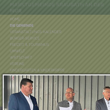
MARKTGEMEINDE KRAUBATH AN DER
MUR
HOME
DIE GEMEINDE
VERANSTALTUNGS-KALENDER
BÜRGER-SERVICE
FREIZEIT & TOURISMUS
UMWELT
WIRTSCHAFT
VEREINE
KINDERGARTEN & KINDERKRIPPE
VOLKSSCHULE
BÜCHEREI
FEUERWEHR
DUATHLON 2026
POOLKALENDER