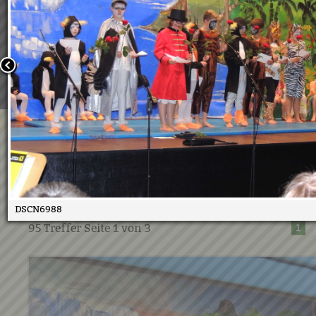
Wir verwenden Cookies, um unsere Webseite für Sie mög
benutzerfreundlich zu gestalten. Wenn Sie fortfahren, 
an, dass Sie mit der Verwendung von Cookies auf unsere
einverstanden sind.
Weitere Informationen:
Datenschutzerklärung/Cookie-Ri
Bestätigen
Musical
09.07.2019
DSCN6988
95
Treffer Seite
1
von
3
1