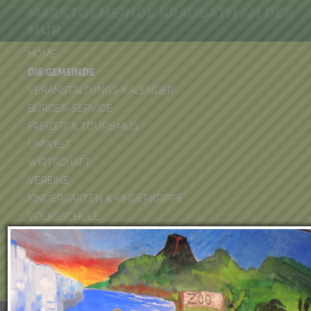
MARKTGEMEINDE KRAUBATH AN DER
MUR
HOME
DIE GEMEINDE
VERANSTALTUNGS-KALENDER
BÜRGER-SERVICE
FREIZEIT & TOURISMUS
UMWELT
WIRTSCHAFT
VEREINE
KINDERGARTEN & KINDERKRIPPE
VOLKSSCHULE
BÜCHEREI
FEUERWEHR
DUATHLON 2026
POOLKALENDER