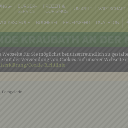
UNGS-
BÜRGER-
FREIZEIT &
UMWELT
WIRTSCHAFT
SERVICE
TOURISMUS
VOLKSSCHULE
BÜCHEREI
FEUERWEHR
DUATHLON
DE KRAUBATH AN DER
Webseite für Sie möglichst benutzerfreundlich zu gestalt
ie mit der Verwendung von Cookies auf unserer Webseite e
tzerklärung/Cookie-Richtlinie
Fotogalerie