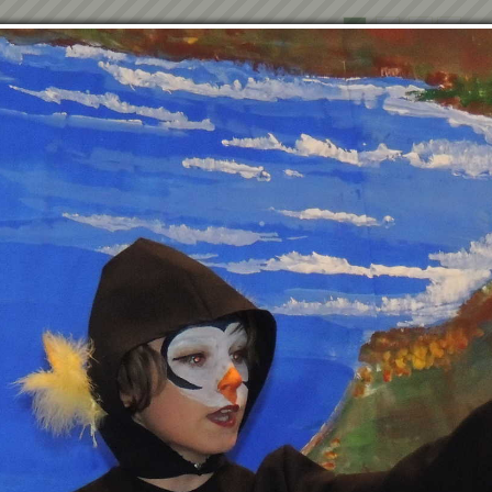
1
2
3
»