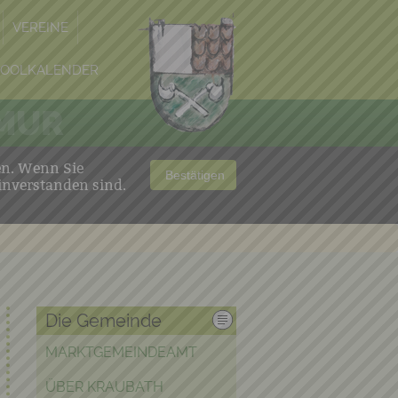
VEREINE
POOLKALENDER
 MUR
en. Wenn Sie
Bestätigen
inverstanden sind.
Die Gemeinde
MARKTGEMEINDEAMT
ÜBER KRAUBATH