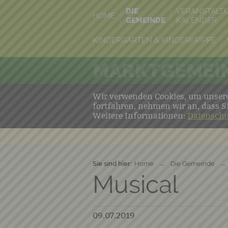
DIE
VERANSTALT
HOME
GEMEINDE
KALENDER
KINDERGARTEN & KINDERKRIPPE
MARKTGEMEIN
Wir verwenden Cookies, um unsere 
fortfahren, nehmen wir an, dass S
Weitere Informationen:
Datenschu
Sie sind hier:
Home
→
Die Gemeinde
→
Musical
09.07.2019