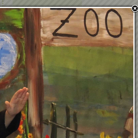
GEMEINDETAGEBUCH
EHRENBÜRGER UND
EHRENRINGTRÄGER
POLITIK IN KRAUBATH
BAUEN & WOHNEN
PFARRE
PARTNERGEMEINDE
FOTOGALERIE