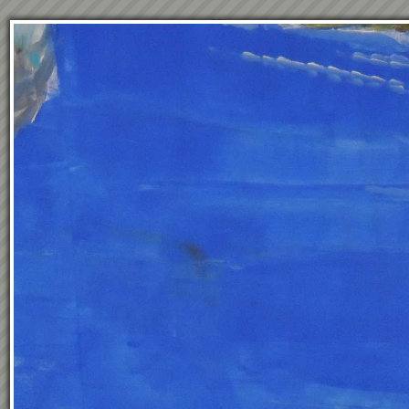
95
Treffer Seite
1
von
3