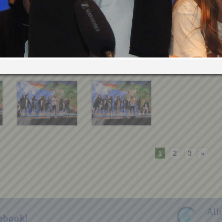
1
2
3
»
All
ebook!