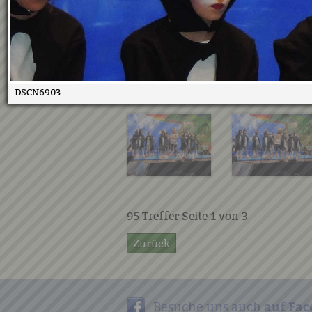
DSCN6903
95
Treffer Seite
1
von
3
Zurück
auf Fac
Besuche uns auch