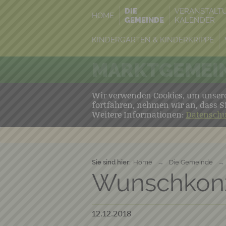
DIE
VERANSTALT
HOME
GEMEINDE
KALENDER
KINDERGARTEN & KINDERKRIPPE
MARKTGEMEIN
Wir verwenden Cookies, um unsere 
fortfahren, nehmen wir an, dass S
Weitere Informationen:
Datenschu
Sie sind hier:
Home
→
Die Gemeinde
→
Wunschkon
12.12.2018