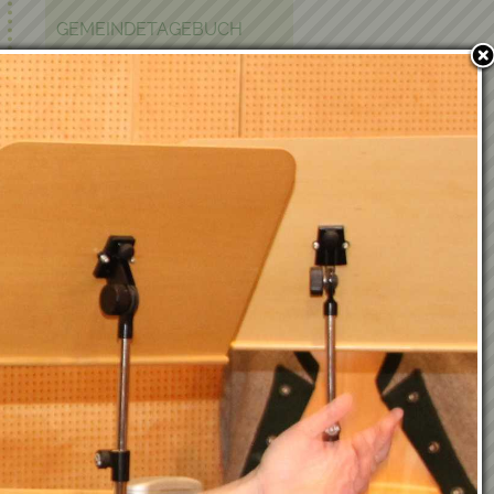
GEMEINDETAGEBUCH
EHRENBÜRGER UND
EHRENRINGTRÄGER
POLITIK IN KRAUBATH
BAUEN & WOHNEN
PFARRE
PARTNERGEMEINDE
FOTOGALERIE