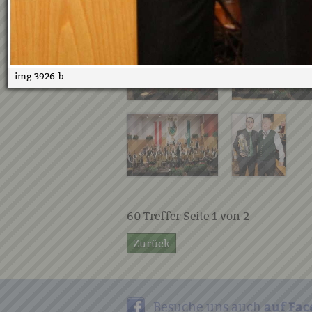
img 3926-b
60
Treffer Seite
1
von
2
Zurück
auf Fac
Besuche uns auch