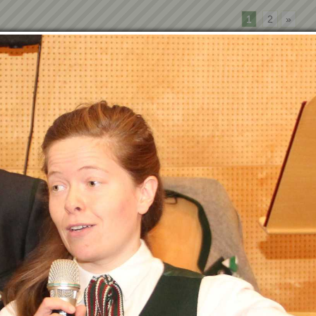
1
2
»