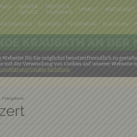
UNGS-
BÜRGER-
FREIZEIT &
UMWELT
WIRTSCHAFT
SERVICE
TOURISMUS
VOLKSSCHULE
BÜCHEREI
FEUERWEHR
DUATHLON
DE KRAUBATH AN DER
Webseite für Sie möglichst benutzerfreundlich zu gestalt
ie mit der Verwendung von Cookies auf unserer Webseite e
tzerklärung/Cookie-Richtlinie
Fotogalerie
zert