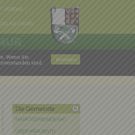
VEREINE
POOLKALENDER
 MUR
en. Wenn Sie
Bestätigen
inverstanden sind.
Die Gemeinde
MARKTGEMEINDEAMT
ÜBER KRAUBATH