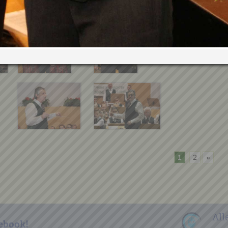
1
2
»
All
ebook!