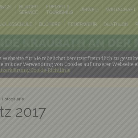
UNGS-
BÜRGER-
FREIZEIT &
UMWELT
WIRTSCHAFT
SERVICE
TOURISMUS
VOLKSSCHULE
BÜCHEREI
FEUERWEHR
DUATHLON
DE KRAUBATH AN DER
Webseite für Sie möglichst benutzerfreundlich zu gestalt
ie mit der Verwendung von Cookies auf unserer Webseite e
tzerklärung/Cookie-Richtlinie
Fotogalerie
tz 2017