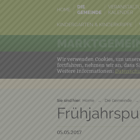
DIE
VERANSTALT
HOME
GEMEINDE
KALENDER
KINDERGARTEN & KINDERKRIPPE
MARKTGEMEIN
Wir verwenden Cookies, um unsere 
fortfahren, nehmen wir an, dass S
Weitere Informationen:
Datenschu
Sie sind hier:
Home
→
Die Gemeinde
→
Frühjahrspu
05.05.2017