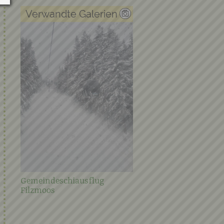
Verwandte Galerien
Gemeindeschiausflug
Steirischer Frühjahrspu
Filzmoos
2021