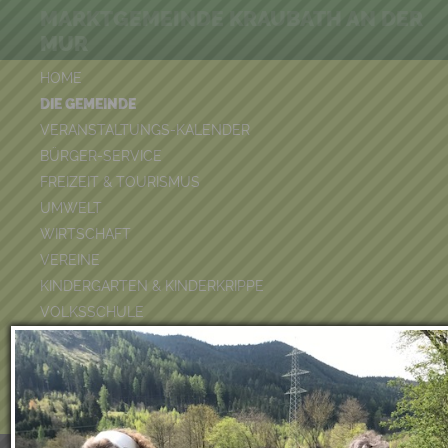
MARKTGEMEINDE KRAUBATH AN DER
MUR
HOME
DIE GEMEINDE
VERANSTALTUNGS-KALENDER
BÜRGER-SERVICE
FREIZEIT & TOURISMUS
UMWELT
WIRTSCHAFT
VEREINE
KINDERGARTEN & KINDERKRIPPE
VOLKSSCHULE
BÜCHEREI
FEUERWEHR
DUATHLON 2026
POOLKALENDER