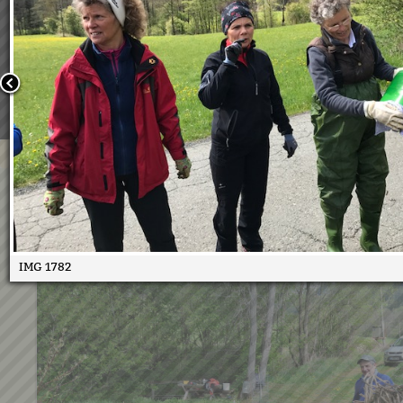
Wir verwenden Cookies, um unsere Webseite für Sie mög
benutzerfreundlich zu gestalten. Wenn Sie fortfahren, 
an, dass Sie mit der Verwendung von Cookies auf unsere
einverstanden sind.
Weitere Informationen:
Datenschutzerklärung/Cookie-Ri
Bestätigen
Frühjahrsputz 2017
05.05.2017
IMG 1782