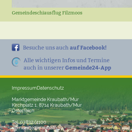
Gemeindeschiausflug Filzmoos
auf Facebook!
Besuche uns auch
Alle wichtigen Infos und Termine
Gemeinde24-App
auch in unserer
Impressum
Datenschutz
Marktgemeinde Kraubath/Mur
Kirchplatz 1, 8714 Kraubath/Mur
Österreich
Tel. 03832/4100
gemeinde@kraubath.at