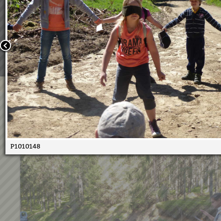
Wir verwenden Cookies, um unsere Webseite für Sie mög
benutzerfreundlich zu gestalten. Wenn Sie fortfahren, 
an, dass Sie mit der Verwendung von Cookies auf unsere
einverstanden sind.
Weitere Informationen:
Datenschutzerklärung/Cookie-Ri
Bestätigen
Volksschule Waldtag 2015
18.05.2015
P1010148