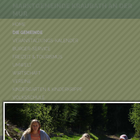
MARKTGEMEINDE KRAUBATH AN DER
MUR
HOME
DIE GEMEINDE
VERANSTALTUNGS-KALENDER
BÜRGER-SERVICE
FREIZEIT & TOURISMUS
UMWELT
WIRTSCHAFT
VEREINE
KINDERGARTEN & KINDERKRIPPE
VOLKSSCHULE
BÜCHEREI
FEUERWEHR
DUATHLON 2026
POOLKALENDER