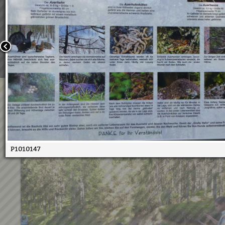
Wir verwenden Cookies, um unsere Webseite für Sie mög
benutzerfreundlich zu gestalten. Wenn Sie fortfahren, 
an, dass Sie mit der Verwendung von Cookies auf unsere
einverstanden sind.
Weitere Informationen:
Datenschutzerklärung/Cookie-Ri
Bestätigen
Volksschule Waldtag 2015
18.05.2015
P1010147